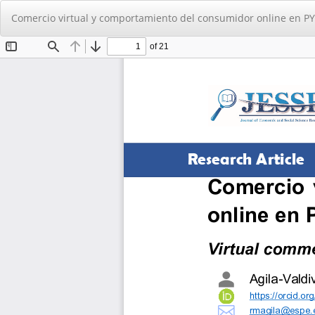
Volver
Comercio virtual y comportamiento del consumidor online en P
a
los
detalles
del
artículo