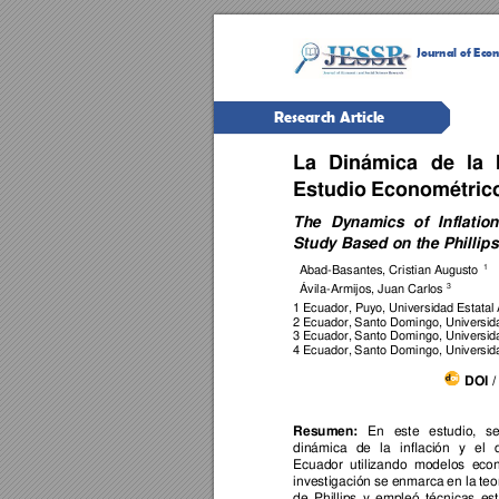
Journal of Econ
Research Article 
La 
Dinámica 
de 
la 
Estudio 
Econométric
The 
Dynamics 
of 
Inf
lation
Study Based on the Philli
ps
Abad-Basantes, Cristian Augusto 
1 
Ávila-Armijos, Juan Carlos
3 
1 
Ecuador, Puyo, Universidad Estata
2 Ecuador
, 
San
to Domingo, Universid
3 Ecuador
, 
San
to Domingo, Universid
4 Ecuador
, 
San
to Domingo, Universid
DOI 
En 
este 
estudio, 
se
Resume
n:
diná
mica 
de 
la 
inflación 
y 
el 
Ecuado
r 
util
izando 
modelos 
eco
investigación 
se en
marca 
en 
la 
teo
de 
Phillips 
y 
empleó 
técnicas 
est