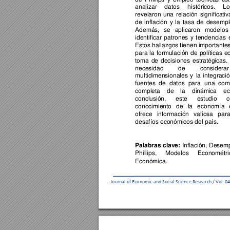
analizar 
datos 
históricos. 
Lo
revela
ron 
una 
relación 
significa
tiv
de 
infl
ación 
y 
la 
tasa 
de 
desempl
Además, 
se 
aplicaron 
mod
elos
iden
tificar 
patrones 
y 
ten
dencias 
Estos ha
llazgos 
tienen importante
para 
la 
formulación 
de 
políticas 
e
toma 
de 
d
ecisiones 
estratégicas. 
necesidad 
de 
considerar
multidi
mensionales 
y 
l
a 
integració
fuentes 
de 
dat
os 
para 
u
na 
com
comple
ta 
de 
la 
diná
mica 
ec
conclu
sión, 
este 
estudio
c
conoci
miento 
de 
la 
ec
onomía 
ofrece 
información 
valiosa 
par
a
desafíos económi
cos del país.
Inflación, 
Desemp
Palabras
clave: 
Phillips, 
Modelos 
Econométri
Económi
ca.
Journ
al of Economic and Social
 Science Research / Vo
l. 04