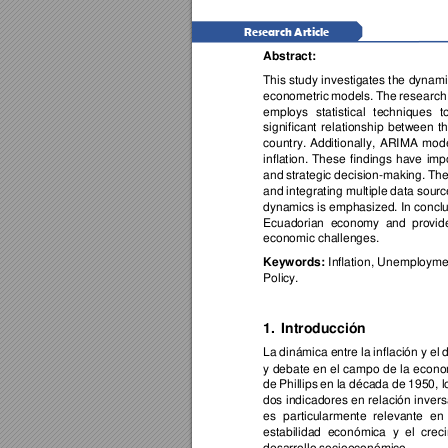
Research Article 
Abstrac
t: 
This study 
investigates the 
dynami
econo
metric 
models. 
The 
research
emplo
ys 
statistical 
techniques 
t
signi
ficant 
rel
ationship 
between 
t
country. 
Additionally, 
ARIMA 
mode
inflation. 
These 
findin
gs 
have 
imp
and 
strategic 
d
ecision-making. 
The
and 
integrating 
multiple 
d
ata sou
rc
dynami
cs is emphasized. In concl
Ecuado
rian 
eco
nomy 
and 
p
rovid
econo
mic challenges.
Inflation, 
Un
employmen
Keywords: 
Policy. 
1.
Introducción 
La 
d
inámica 
entre la 
inflación 
y 
el 
y 
debate 
en 
el 
campo 
de l
a 
econo
de 
Phillips 
e
n 
la d
écada 
d
e 
1950, l
dos
indicadores 
en r
elación 
invers
es 
particularmente 
relevante 
en 
estabilidad 
económica 
y 
el 
crec
desarrollo
 socioeconómico.