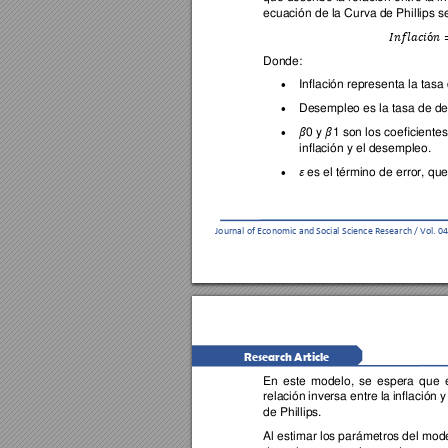
ecuación de la Cu
rva de Phillips 
𝐼𝑛𝑓𝑙𝑎𝑐𝑖ó𝑛
Donde: 
Inflaci
ón
 representa la tasa 
•
Desempleo
es la tasa d
e de
•
0 y 
1 son los coeficien
tes
𝛽
𝛽
•
inflación y el
 desempleo.
es el
 término de error, qu
𝜀
•
Journ
al of Economic and Social
 Science Research / Vo
l. 04
Research Article 
En 
este 
mod
elo, 
se 
espe
ra 
que 
relación 
inversa 
e
ntre 
la 
inflación 
y
de Phillip
s.
Al estimar lo
s parámetro
s del mode