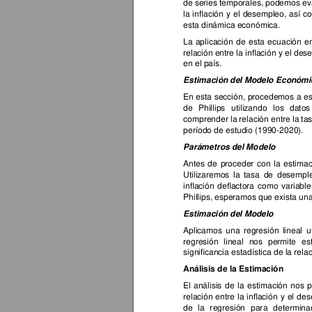
de 
series temp
orales, pode
mos eva
la 
inflación 
y 
e
l 
desempleo, 
así 
c
esta dinámica
 económica.
La 
aplicación 
de 
esta 
ecu
ación 
e
relación e
ntre la inflación y el de
en el país. 
Estimación del Modelo Económi
En 
esta 
sección, 
procedemos 
a 
es
de 
Phillips 
utilizando 
los 
da
tos
comprender la
 relación entre la
 ta
período
 de estudio (1990-
2020). 
Parámetros del Modelo 
Antes 
de 
proceder 
con 
la 
estimac
Utiliza
remos 
l
a 
tasa 
de 
d
esempl
inflación 
deflactora 
como 
variable
Phillips, esperamo
s que exista una
Estimación del Modelo 
Aplica
mos 
una 
re
gresión 
lineal 
u
regresión 
lineal 
nos 
permite 
es
signi
ficancia estadística de la rel
Análisis de la Estimación 
El 
análisis 
de 
la 
estimación 
n
os 
p
relación 
entre 
la 
inflación 
y 
el 
de
de 
la 
r
egresión 
par
a 
determinar