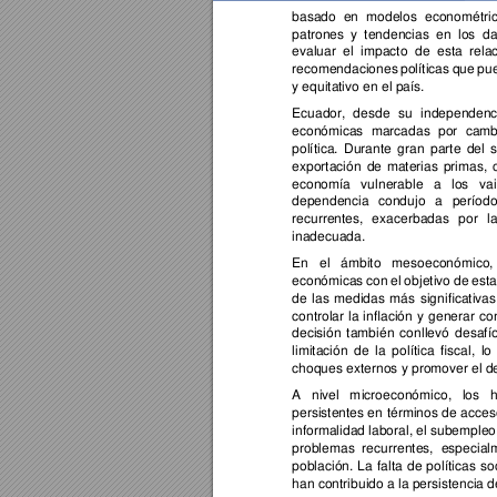
basado 
en 
modelos 
econométric
patrone
s 
y 
tendencias 
en 
l
os 
da
evaluar 
el 
impa
cto 
de 
esta 
rela
recomendaciones 
políticas 
que 
pu
y equita
tivo en el país.
Ecuado
r, 
des
de 
su 
i
ndependen
c
econó
micas 
marcadas 
p
or 
camb
política. 
Durante 
gran 
p
arte 
del 
s
exportación
d
e 
materias 
primas, 
econo
mía 
vulnerable 
a 
los 
va
dependencia 
condujo 
a 
período
recurren
tes, 
ex
acerbadas 
por 
l
inadecuada
.
En 
el 
ámbi
to 
mesoeconómico, 
econó
micas 
c
on 
el 
objetivo 
d
e 
esta
de 
las 
medidas 
más 
significativas
controla
r 
la 
inflació
n 
y 
generar 
co
decisión 
también 
co
nllevó 
d
esafío
limitación 
d
e 
la 
política 
fisc
al, 
lo 
choques externos y promo
ver el d
A 
ni
vel 
m
icroeconómico, 
los 
persisten
tes 
en 
término
s 
de 
acces
informalidad la
boral, el subempleo 
problemas 
recurrentes, 
especial
población. 
La 
f
alta 
de 
p
olíticas 
so
han contribuido
 a la persistencia 