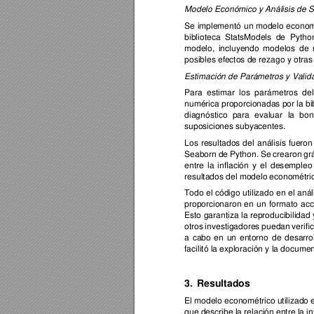
Modelo Económico
 y Análisis de 
Se 
impl
ementó 
un 
modelo 
econom
biblioteca 
StatsModels 
de 
Pyt
hon
modelo, 
incluyendo 
modelos 
d
e 
posibles efe
ctos de rezago y otra
Estimación
 de Parámetros y Valid
Para 
estimar 
los 
parám
etros 
del
numéri
ca proporcionadas po
r la bi
diagnóstico 
para 
evaluar 
la 
bon
suposi
ciones subyacentes.
Los 
resultados 
d
el 
análisis 
fueron
Seabo
rn 
de 
Python. 
Se 
cre
aron 
gr
entre 
la
inflación 
y 
el 
des
empleo
resultados del modelo
 econométri
Todo el c
ódigo 
utilizado 
en e
l an
ál
propo
rcionaron 
en 
un 
formato 
acc
Esto 
garantiza 
la 
reproducibilidad 
otros 
investigadores 
pueda
n 
verifi
a 
cabo 
en 
un 
entorno 
de 
desarrol
facilitó la
 exploración y la documen
3.
Resultados 
El modelo economé
trico utilizado
que describe la relaci
ón entre la i