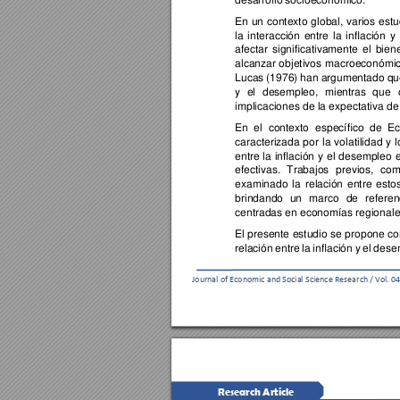
En 
un 
co
ntexto 
global, 
varios 
estu
la 
interacción 
entre 
la 
inflación 
y 
afectar 
sig
nificativamente 
el 
b
ien
alcan
zar 
objetivos 
macroeconómic
Lucas 
(1976) 
han
 argume
ntado q
u
y 
el 
de
sempleo, 
mientras 
q
ue 
impli
caciones de la expectativa d
e
En 
el 
contexto 
específico 
de 
E
caracterizada
p
or 
la 
volatilidad 
y 
l
entre 
la 
inflación 
y 
el 
desempleo 
e
efectivas. 
Trabajos 
previos, 
com
examinado 
la 
rel
ación 
entre 
esto
brindando 
un 
marco 
de 
referen
centrada
s en economías regional
e
El presente 
estudio 
se 
propone 
co
relación 
entre 
la 
inflación 
y 
el 
dese
Journ
al of Economic and Social
 Science Research / Vo
l. 04
Research Article 