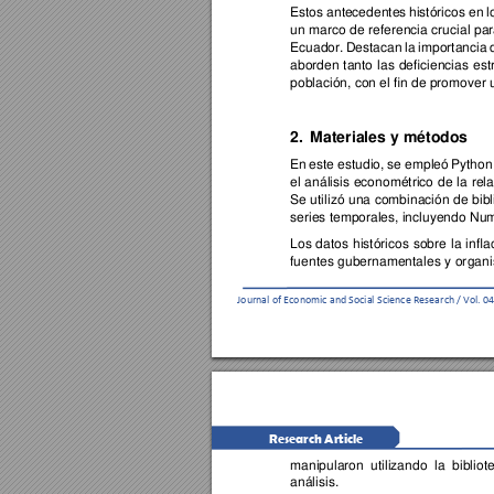
Estos 
ante
cedentes 
históricos 
en 
l
un 
marco 
de 
referencia 
crucial 
par
Ecuado
r. 
Destacan 
la 
importancia 
aborden 
tanto 
l
as 
deficiencias 
est
población, con e
l fin de promover 
2.
Materiales y métodos 
En 
este e
studio, 
se emple
ó 
Pyth
on
el 
an
álisis 
econométrico
de 
la 
rel
Se 
utilizó 
una 
combinación 
de 
bibl
series temp
orales, incluyendo Num
Los 
datos 
históricos 
sobre 
l
a 
infla
fuentes 
gubernamentales 
y 
or
gan
Journ
al of Economic and Social
 Science Research / Vo
l. 04
Research Article 
manipula
ron 
utilizando 
l
a 
bibliot
análisis. 