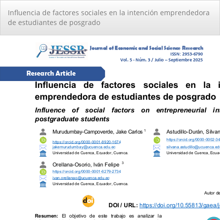
Volver
Influencia de factores sociales en la intención emprendedora
a
de estudiantes de posgrado
los
detalles
del
artículo