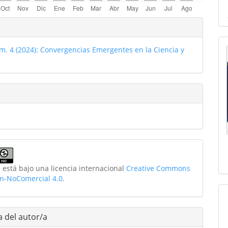
les
o
m. 4 (2024): Convergencias Emergentes en la Ciencia y
ulo
 está bajo una licencia internacional
Creative Commons
ón-NoComercial 4.0
.
a del autor/a