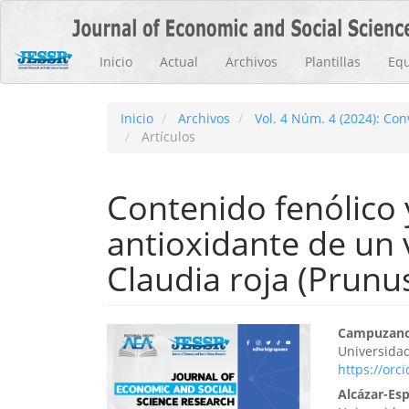
Navegación
principal
Contenido
Inicio
Actual
Archivos
Plantillas
Equ
principal
Barra
lateral
Inicio
Archivos
Vol. 4 Núm. 4 (2024): Co
Artículos
Contenido fenólico 
antioxidante de un 
Claudia roja (Prunu
Barra
Cont
Campuzano-
Universidad
lateral
princ
https://orc
del
del
Alcázar-Esp