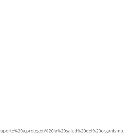
20aporte%20a,protegen%20la%20salud%20del%20organismo.