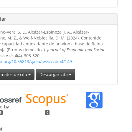
tar
-Vera, S. E., Alcázar-Espinoza, J. A., Alcázar-
, M. Z., & Wolf-Noblecilla, D. M. (2024). Contenido
y capacidad antioxidante de un vino a base de Reina
roja (Prunus domestica).
Journal of Economic and Social
esearch
,
4
(4), 303-320.
oi.org/10.55813/gaea/jessr/v4/n4/149
rmatos de cita
Descargar cita
5
0