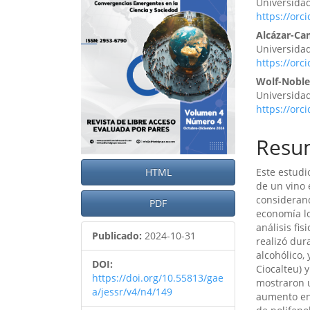
Universidad
artículo
artíc
https://orc
Alcázar-C
Universidad
https://orc
Wolf-Noble
Universidad
https://orc
Resu
Este estudi
HTML
de un vino 
considerand
PDF
economía lo
análisis fi
Publicado:
2024-10-31
realizó dur
alcohólico,
DOI:
Ciocalteu) 
https://doi.org/10.55813/gae
mostraron u
a/jessr/v4/n4/149
aumento en 