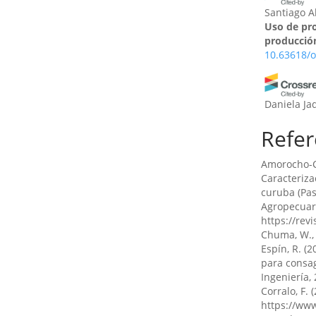
Santiago 
Uso de pro
producción
10.63618/o
Daniela Ja
Buñay, Her
Refer
(2024)
Trazabilid
pesqueros
Amorocho-Cr
10.55813/g
Caracteriza
curuba (Pas
Agropecuari
https://rev
Javier Leo
Chuma, W., Pa
Alfredo Le
Espín, R. (2
Agricultur
para consag
cambio cli
Ingeniería, 
82.
Corralo, F.
10.55813/g
https://ww