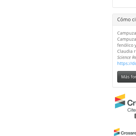
Cómo ci
Campuzano
Campuzano
fenólico 
Claudia 
Science R
https://d
Más fo