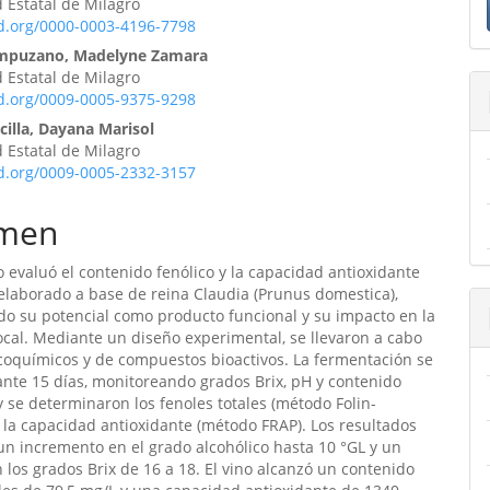
 Estatal de Milagro
ulo
id.org/0000-0003-4196-7798
ampuzano, Madelyne Zamara
 Estatal de Milagro
id.org/0009-0005-9375-9298
cilla, Dayana Marisol
 Estatal de Milagro
id.org/0009-0005-2332-3157
men
o evaluó el contenido fenólico y la capacidad antioxidante
elaborado a base de reina Claudia (Prunus domestica),
o su potencial como producto funcional y su impacto en la
cal. Mediante un diseño experimental, se llevaron a cabo
sicoquímicos y de compuestos bioactivos. La fermentación se
ante 15 días, monitoreando grados Brix, pH y contenido
 y se determinaron los fenoles totales (método Folin-
y la capacidad antioxidante (método FRAP). Los resultados
n incremento en el grado alcohólico hasta 10 °GL y un
los grados Brix de 16 a 18. El vino alcanzó un contenido