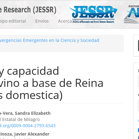
ipo editorial
Envíos
Acerca de
E
nvergencias Emergentes en la Ciencia y Sociedad
u
a
y capacidad
vino a base de Reina
s domestica)
enido
Vera, Sandra Elizabeth
 Estatal de Milagro
ipal
id.org/0009-0004-2793-6543
inoza, Javier Alexander