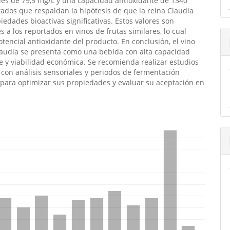
les de 79,5 mg/L y una capacidad antioxidante de 1340
tados que respaldan la hipótesis de que la reina Claudia
iedades bioactivas significativas. Estos valores son
 a los reportados en vinos de frutas similares, lo cual
potencial antioxidante del producto. En conclusión, el vino
laudia se presenta como una bebida con alta capacidad
e y viabilidad económica. Se recomienda realizar estudios
 con análisis sensoriales y periodos de fermentación
para optimizar sus propiedades y evaluar su aceptación en
.
emes.bootstrap3.displayStats.downloads##