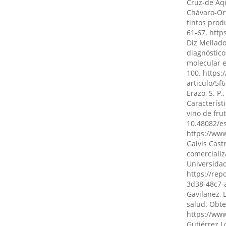
Cruz-de Aqu
Chávaro-Ort
Javier Leo
tintos prod
Educación 
61-67. htt
agroproduc
Diz Mellado
2(3), 1.
diagnóstico
10.63618/o
molecular e
100. https:
articulo/5
Erazo, S. P.
Santiago A
Característ
Carlos Ma
vino de frut
Ganadería 
10.48082/e
zonas rura
https://ww
10.55813/g
Galvis Cast
comercializ
Universida
https://rep
3d38-48c7-
Gavilanez, 
salud. Obt
https://ww
Gutiérrez L