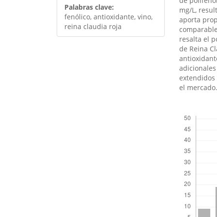
de polifeno
Palabras clave:
mg/L, resul
fenólico, antioxidante, vino,
aporta prop
reina claudia roja
comparables
resalta el 
de Reina C
antioxidant
adicionales
extendidos 
el mercado
##plugins.th