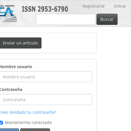
Registrarse
Entrar
Buscar
nviar
Enviar un artículo
n
rtículo
ingreso
Nombre usuario
Contraseña
¿Has olvidado tu contraseña?
Mantenerme conectado