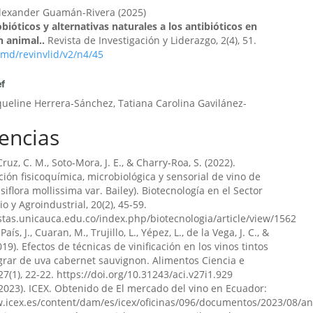
Alexander Guamán-Rivera
(2025)
bióticos y alternativas naturales a los antibióticos en
 animal..
Revista de Investigación y Liderazgo, 2(4), 51.
md/revinvlid/v2/n4/45
queline Herrera-Sánchez, Tatiana Carolina Gavilánez-
mes Rafael Lizarraga-Aguirre, Sérgio Luís Allebrandt
encias
ad y calidad en la cadena de valor de productos
.
Revista Científica Enfoques del Conocimiento, 1(4), 21.
uz, C. M., Soto-Mora, J. E., & Charry-Roa, S. (2022).
aea/revistacec/v1/n4/23
ción fisicoquímica, microbiológica y sensorial de vino de
siflora mollissima var. Bailey). Biotecnología en el Sector
o y Agroindustrial, 20(2), 45-59.
istas.unicauca.edu.co/index.php/biotecnologia/article/view/1562
nardo Patiño-Uyaguari, Juan Manuel Guerrero-Calero,
ís, J., Cuaran, M., Trujillo, L., Yépez, L., de la Vega, J. C., &
svel Castro-Landin
(2024)
019). Efectos de técnicas de vinificación en los vinos tintos
a sostenible y seguridad alimentaria en contextos de
rar de uva cabernet sauvignon. Alimentos Ciencia e
mático.
Revista Científica Enfoques del Conocimiento, 1(3),
27(1), 22-22. https://doi.org/10.31243/aci.v27i1.929
 (2023). ICEX. Obtenido de El mercado del vino en Ecuador:
aea/revistacec/v1/n3/21
w.icex.es/content/dam/es/icex/oficinas/096/documentos/2023/0