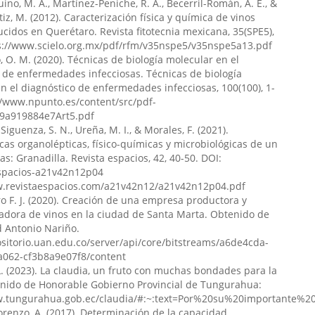
ino, M. A., Martínez-Peniche, R. A., Becerril-Román, A. E., &
iz, M. (2012). Caracterización física y química de vinos
nardo Patiño-Uyaguari
(2025)
ucidos en Querétaro. Revista fitotecnia mexicana, 35(SPE5),
rural y transferencia tecnológica en sistemas
ps://www.scielo.org.mx/pdf/rfm/v35nspe5/v35nspe5a13.pdf
tivos sostenibles.
Revista de Investigación y Liderazgo,
, O. M. (2020). Técnicas de biología molecular en el
 de enfermedades infecciosas. Técnicas de biología
md/revinvlid/v2/n3/37
n el diagnóstico de enfermedades infecciosas, 100(100), 1-
//www.npunto.es/content/src/pdf-
f69a919884e7Art5.pdf
, Siguenza, S. N., Ureña, M. I., & Morales, F. (2021).
lexander Guamán-Rivera, Clara Isabel Ruiz-Sánchez,
icas organolépticas, físico-químicas y microbiológicas de un
ytin-Fumero
(2024)
as: Granadilla. Revista espacios, 42, 40-50. DOI:
sostenible y gestión eficiente de recursos naturales en
spacios-a21v42n12p04
les.
Revista Científica Enfoques del Conocimiento, 1(4), 1.
w.revistaespacios.com/a21v42n12/a21v42n12p04.pdf
aea/revistacec/v1/n4/22
ro F. J. (2020). Creación de una empresa productora y
adora de vinos en la ciudad de Santa Marta. Obtenido de
d Antonio Nariño.
ositorio.uan.edu.co/server/api/core/bitstreams/a6de4cda-
a062-cf3b8a9e07f8/content
L. (2023). La claudia, un fruto con muchas bondades para la
enido de Honorable Gobierno Provincial de Tungurahua:
w.tungurahua.gob.ec/claudia/#:~:text=Por%20su%20importante%
orenzo, A. (2017). Determinación de la capacidad