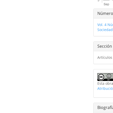
Detal
Númer
del
Vol. 4 Nú
artíc
Sociedad
Sección
Artículos
Esta obra
Atribuci
Biografí