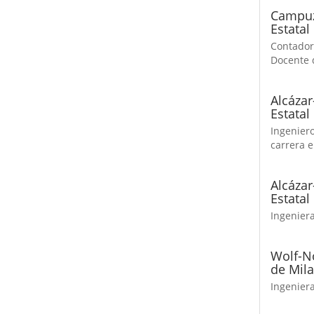
Campuz
Estatal
Contadora
Docente 
Alcázar
Estatal
Ingeniero
carrera 
Alcáza
Estatal
Ingeniera
Wolf-No
de Mil
Ingeniera