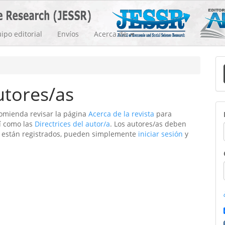
ipo editorial
Envíos
Acerca de
E
u
utores/as
a
ecomienda revisar la página
Acerca de la revista
para
sí como las
Directrices del autor/a
. Los autores/as deben
 ya están registrados, pueden simplemente
iniciar sesión
y