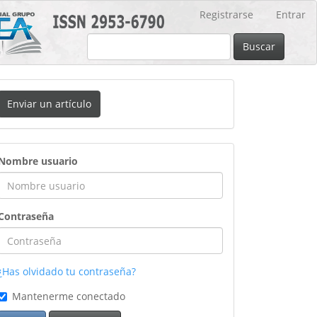
Registrarse
Entrar
Buscar
nviar
Enviar un artículo
n
rtículo
ingreso
Nombre usuario
Contraseña
¿Has olvidado tu contraseña?
Mantenerme conectado