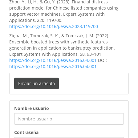
Zhou, Y., Li, H., & Gu, Y. (2023). Financial distress
prediction model for Chinese listed companies using
support vector machines. Expert Systems with
Applications, 220, 119700.
https://doi.org/10.1016/j.eswa.2023.119700
Zięba, M., Tomczak, S. K., & Tomczak, J. M. (2022).
Ensemble boosted trees with synthetic features
generation in application to bankruptcy prediction.
Expert Systems with Applications, 58, 93–101.
https://doi.org/10.1016/j.eswa.2016.04.001
DOI:
https://doi.org/10.1016/j.eswa.2016.04.001
Enviar un artículo
ingreso
Nombre usuario
Contraseña