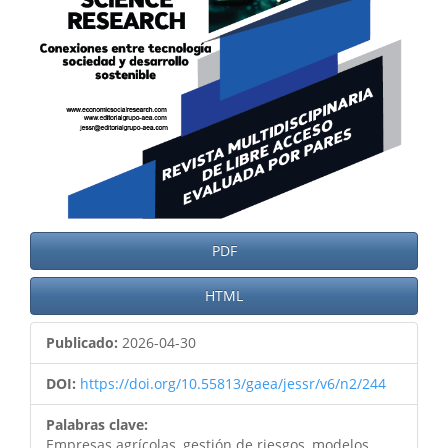
PDF
HTML
Publicado:
2026-04-30
DOI:
https://doi.org/10.55813/gaea/jessr/v6/n2/244
Palabras clave:
Empresas agrícolas, gestión de riesgos, modelos