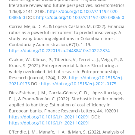
literature review and future perspectives. Scientometrics,
126(3), 2141–2188.
https://doi.org/10.1007/s11192-020-
03856-0
DOI:
https://doi.org/10.1007/s11192-020-03856-0
Correa-Mejía, D. A., & Lopera-Castaño, M. (2022). Financial
ratios as a powerful instrument to predict insolvency: A
study using boosting algorithms in Colombian firms.
Contaduría y Administración, 67(1), 1–19.
https://doi.org/10.22201/fca.24488410e.2022.2874
Czakon, W., Klimas, P., Tiberius, V., Ferreira, J., Veiga, P., &
Kraus, S. (2022). Entrepreneurial failure: Structuring a
widely overlooked field of research. Entrepreneurship
Research Journal, 12(4), 1–28.
https://doi.org/10.1515/erj-
2021-0175
DOI:
https://doi.org/10.1515/erj-2021-0175
Diez-Esteban, J. M., García-Gómez, C. D., López-Iturriaga,
F. J., & Prado-Román, C. (2022). Stochastic frontier models
applied to banking: Estimation of cost efficiency in
European banks. Finance Research Letters, 44, 102091.
https://doi.org/10.1016/j.frl.2021.102091
DOI:
https://doi.org/10.1016/j.frl.2021.102091
Effendie, J. M., Manafe, H. A., & Man, S. (2022). Analysis of