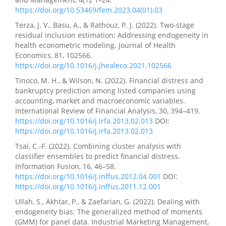
https://doi.org/10.53469/fem.2023.04(01).03
Terza, J. V., Basu, A., & Rathouz, P. J. (2022). Two-stage
residual inclusion estimation: Addressing endogeneity in
health econometric modeling. Journal of Health
Economics, 81, 102566.
https://doi.org/10.1016/j.jhealeco.2021.102566
Tinoco, M. H., & Wilson, N. (2022). Financial distress and
bankruptcy prediction among listed companies using
accounting, market and macroeconomic variables.
International Review of Financial Analysis, 30, 394–419.
https://doi.org/10.1016/j.irfa.2013.02.013
DOI:
https://doi.org/10.1016/j.irfa.2013.02.013
Tsai, C.-F. (2022). Combining cluster analysis with
classifier ensembles to predict financial distress.
Information Fusion, 16, 46–58.
https://doi.org/10.1016/j.inffus.2012.04.001
DOI:
https://doi.org/10.1016/j.inffus.2011.12.001
Ullah, S., Akhtar, P., & Zaefarian, G. (2022). Dealing with
endogeneity bias: The generalized method of moments
(GMM) for panel data. Industrial Marketing Management,