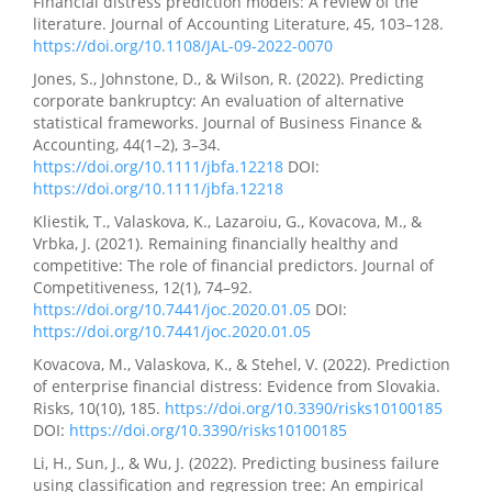
Financial distress prediction models: A review of the
literature. Journal of Accounting Literature, 45, 103–128.
https://doi.org/10.1108/JAL-09-2022-0070
Jones, S., Johnstone, D., & Wilson, R. (2022). Predicting
corporate bankruptcy: An evaluation of alternative
statistical frameworks. Journal of Business Finance &
Accounting, 44(1–2), 3–34.
https://doi.org/10.1111/jbfa.12218
DOI:
https://doi.org/10.1111/jbfa.12218
Kliestik, T., Valaskova, K., Lazaroiu, G., Kovacova, M., &
Vrbka, J. (2021). Remaining financially healthy and
competitive: The role of financial predictors. Journal of
Competitiveness, 12(1), 74–92.
https://doi.org/10.7441/joc.2020.01.05
DOI:
https://doi.org/10.7441/joc.2020.01.05
Kovacova, M., Valaskova, K., & Stehel, V. (2022). Prediction
of enterprise financial distress: Evidence from Slovakia.
Risks, 10(10), 185.
https://doi.org/10.3390/risks10100185
DOI:
https://doi.org/10.3390/risks10100185
Li, H., Sun, J., & Wu, J. (2022). Predicting business failure
using classification and regression tree: An empirical