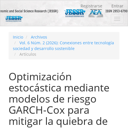
Navegación
Registrarse
Entrar
principal
Contenido
Toggl
principal
navig
Barra
lateral
Inicio
Archivos
Vol. 6 Núm. 2 (2026): Conexiones entre tecnología
sociedad y desarrollo sostenible
Artículos
Optimización
estocástica mediante
modelos de riesgo
GARCH-Cox para
mitigar la quiebra de