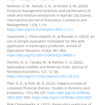
Muthoni, D. W., Kariuki, S. N., & Kimani, E. M. (2023).
Financial management practices and performance of
small and medium enterprises in Nairobi City County.
International Journal of Economics, Commerce and
Management, 11(3), 1–19.
https://doi.org/10.21276/ijecm.2023.11.3.1
Ouenniche, J., Pérez-Gladish, B., & Bouslah, K. (2023). An
out-of-sample evaluation framework for DEA with
application in bankruptcy prediction. Annals of
Operations Research, 313(2), 941–965.
https://doi.org/10.1007/s10479-021-04065-3
Pavlidis, N. G., Tanaka, M., & Pavlidis, E. G. (2022).
Speculative bubbles and financial crises. Journal of
Monetary Economics, 121, 12–34.
https://doi.org/10.1016/j.jmoneco.2021.05.010
Platt, H. D., & Platt, M. B. (2022). Toward a model of
corporate financial distress. Studies in Business and
Economics, 17(1), 89–107.
https://doi.org/10.2478/sbe-
2022-0007
DOI:
https://doi.org/10.2478/sbe-2022-0007
Ptak-Chmielewska, A. (2021). Bankruptcy prediction of