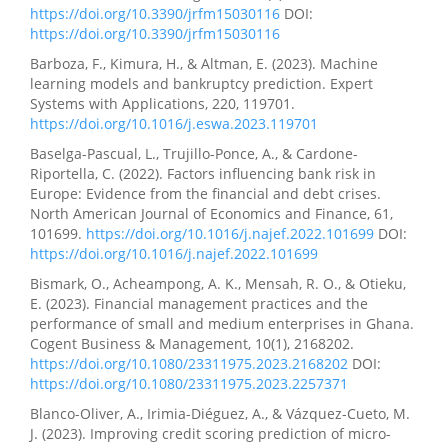
https://doi.org/10.3390/jrfm15030116
DOI:
https://doi.org/10.3390/jrfm15030116
Barboza, F., Kimura, H., & Altman, E. (2023). Machine
learning models and bankruptcy prediction. Expert
Systems with Applications, 220, 119701.
https://doi.org/10.1016/j.eswa.2023.119701
Baselga-Pascual, L., Trujillo-Ponce, A., & Cardone-
Riportella, C. (2022). Factors influencing bank risk in
Europe: Evidence from the financial and debt crises.
North American Journal of Economics and Finance, 61,
101699.
https://doi.org/10.1016/j.najef.2022.101699
DOI:
https://doi.org/10.1016/j.najef.2022.101699
Bismark, O., Acheampong, A. K., Mensah, R. O., & Otieku,
E. (2023). Financial management practices and the
performance of small and medium enterprises in Ghana.
Cogent Business & Management, 10(1), 2168202.
https://doi.org/10.1080/23311975.2023.2168202
DOI:
https://doi.org/10.1080/23311975.2023.2257371
Blanco-Oliver, A., Irimia-Diéguez, A., & Vázquez-Cueto, M.
J. (2023). Improving credit scoring prediction of micro-