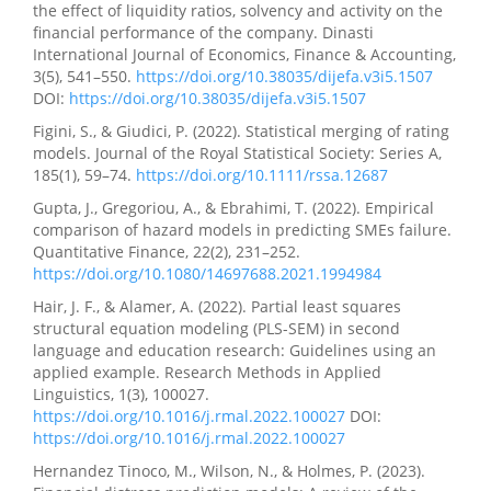
the effect of liquidity ratios, solvency and activity on the
financial performance of the company. Dinasti
International Journal of Economics, Finance & Accounting,
3(5), 541–550.
https://doi.org/10.38035/dijefa.v3i5.1507
DOI:
https://doi.org/10.38035/dijefa.v3i5.1507
Figini, S., & Giudici, P. (2022). Statistical merging of rating
models. Journal of the Royal Statistical Society: Series A,
185(1), 59–74.
https://doi.org/10.1111/rssa.12687
Gupta, J., Gregoriou, A., & Ebrahimi, T. (2022). Empirical
comparison of hazard models in predicting SMEs failure.
Quantitative Finance, 22(2), 231–252.
https://doi.org/10.1080/14697688.2021.1994984
Hair, J. F., & Alamer, A. (2022). Partial least squares
structural equation modeling (PLS-SEM) in second
language and education research: Guidelines using an
applied example. Research Methods in Applied
Linguistics, 1(3), 100027.
https://doi.org/10.1016/j.rmal.2022.100027
DOI:
https://doi.org/10.1016/j.rmal.2022.100027
Hernandez Tinoco, M., Wilson, N., & Holmes, P. (2023).