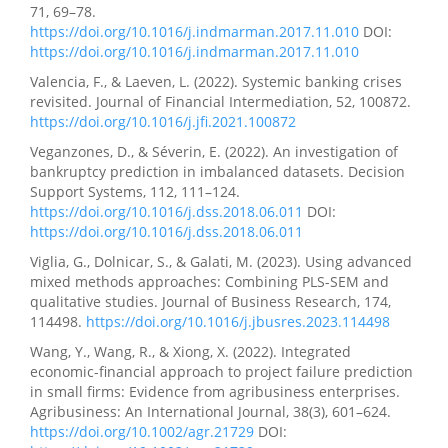
71, 69–78.
https://doi.org/10.1016/j.indmarman.2017.11.010
DOI:
https://doi.org/10.1016/j.indmarman.2017.11.010
Valencia, F., & Laeven, L. (2022). Systemic banking crises
revisited. Journal of Financial Intermediation, 52, 100872.
https://doi.org/10.1016/j.jfi.2021.100872
Veganzones, D., & Séverin, E. (2022). An investigation of
bankruptcy prediction in imbalanced datasets. Decision
Support Systems, 112, 111–124.
https://doi.org/10.1016/j.dss.2018.06.011
DOI:
https://doi.org/10.1016/j.dss.2018.06.011
Viglia, G., Dolnicar, S., & Galati, M. (2023). Using advanced
mixed methods approaches: Combining PLS-SEM and
qualitative studies. Journal of Business Research, 174,
114498.
https://doi.org/10.1016/j.jbusres.2023.114498
Wang, Y., Wang, R., & Xiong, X. (2022). Integrated
economic-financial approach to project failure prediction
in small firms: Evidence from agribusiness enterprises.
Agribusiness: An International Journal, 38(3), 601–624.
https://doi.org/10.1002/agr.21729
DOI: