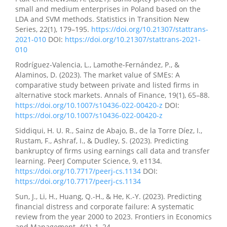
small and medium enterprises in Poland based on the
LDA and SVM methods. Statistics in Transition New
Series, 22(1), 179–195.
https://doi.org/10.21307/stattrans-
2021-010
DOI:
https://doi.org/10.21307/stattrans-2021-
010
Rodríguez-Valencia, L., Lamothe-Fernández, P., &
Alaminos, D. (2023). The market value of SMEs: A
comparative study between private and listed firms in
alternative stock markets. Annals of Finance, 19(1), 65–88.
https://doi.org/10.1007/s10436-022-00420-z
DOI:
https://doi.org/10.1007/s10436-022-00420-z
Siddiqui, H. U. R., Sainz de Abajo, B., de la Torre Díez, I.,
Rustam, F., Ashraf, I., & Dudley, S. (2023). Predicting
bankruptcy of firms using earnings call data and transfer
learning. PeerJ Computer Science, 9, e1134.
https://doi.org/10.7717/peerj-cs.1134
DOI:
https://doi.org/10.7717/peerj-cs.1134
Sun, J., Li, H., Huang, Q.-H., & He, K.-Y. (2023). Predicting
financial distress and corporate failure: A systematic
review from the year 2000 to 2023. Frontiers in Economics
and Management, 4(1), 1–24.