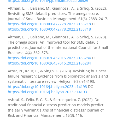
https://doi.org/10.1016/j.jbankfin.2022.106526
estratégicas empresariales.
Revista Científica Enfoques
del Conocimiento, 1(3), 42.
Altman, E. I., Balzano, M., Giannozzi, A., & Srhoj, S. (2022).
10.55813/gaea/revistacec/v1/n3/19
Revisiting SME default predictors: The omega score.
Journal of Small Business Management, 61(6), 2383–2417.
https://doi.org/10.1080/00472778.2022.2135718
DOI:
https://doi.org/10.1080/00472778.2022.2135718
Altman, E. I., Balzano, M., Giannozzi, A., & Srhoj, S. (2023).
The omega score: An improved tool for SME default
predictions. Journal of the International Council for Small
Business, 4(4), 362–373.
https://doi.org/10.1080/26437015.2023.2186284
DOI:
https://doi.org/10.1080/26437015.2023.2186284
Arora, N., Kaur, P., & Singh, G. (2023). Revisiting business
failure research: Evidence from bibliometric analysis and
systematic literature review. Heliyon, 9(3), e14193.
https://doi.org/10.1016/j.heliyon.2023.e14193
DOI:
https://doi.org/10.1016/j.heliyon.2023.e14193
Ashraf, S., Félix, E. G. S., & Serrasqueiro, Z. (2022). Do
traditional financial distress prediction models predict
the early warning signs of financial distress? Journal of
Risk and Financial Management, 15(3), 116.