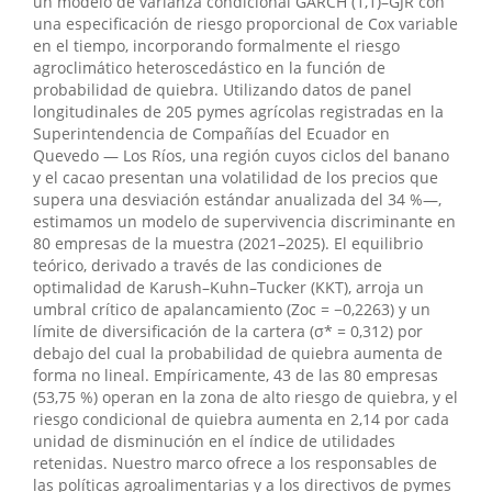
un modelo de varianza condicional GARCH (1,1)–GJR con
una especificación de riesgo proporcional de Cox variable
en el tiempo, incorporando formalmente el riesgo
agroclimático heteroscedástico en la función de
probabilidad de quiebra. Utilizando datos de panel
longitudinales de 205 pymes agrícolas registradas en la
Superintendencia de Compañías del Ecuador en
Quevedo — Los Ríos, una región cuyos ciclos del banano
y el cacao presentan una volatilidad de los precios que
supera una desviación estándar anualizada del 34 %—,
estimamos un modelo de supervivencia discriminante en
80 empresas de la muestra (2021–2025). El equilibrio
teórico, derivado a través de las condiciones de
optimalidad de Karush–Kuhn–Tucker (KKT), arroja un
umbral crítico de apalancamiento (Zoc = −0,2263) y un
límite de diversificación de la cartera (σ* = 0,312) por
debajo del cual la probabilidad de quiebra aumenta de
forma no lineal. Empíricamente, 43 de las 80 empresas
(53,75 %) operan en la zona de alto riesgo de quiebra, y el
riesgo condicional de quiebra aumenta en 2,14 por cada
unidad de disminución en el índice de utilidades
retenidas. Nuestro marco ofrece a los responsables de
las políticas agroalimentarias y a los directivos de pymes