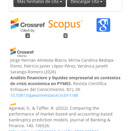
Más formatos de cita
Descargar cita
2
0
Jorge Hernan Almeida-Blacio, Mirna Carolina Bedoya-
Flores, Patricio Javier López-Pérez, Verónica Janeth
Sarango-Romero
(2026)
Análisis financiero y liquidez empresarial en contextos
de crisis económica en PYMES.
Revista Científica
Enfoques del Conocimiento, 3(1), 28.
10.55813/gaea/revistacec/v3/n1/48
Agarwal, V., & Taffler, R. (2022). Comparing the
performance of market-based and accounting-based
Génesis Daniela Torres-Galves, Mariela Stephany
bankruptcy prediction models. Journal of Banking &
Gruezo-Realpe, Luis Gonzalo Borja-Almeida
(2024)
Finance, 140, 106526.
Impacto del big data en la toma de decisiones