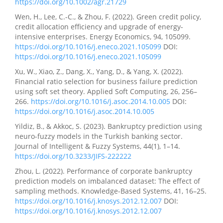
https://doi.org/10.1002/agr.21729
Wen, H., Lee, C.-C., & Zhou, F. (2022). Green credit policy,
credit allocation efficiency and upgrade of energy-
intensive enterprises. Energy Economics, 94, 105099.
https://doi.org/10.1016/j.eneco.2021.105099
DOI:
https://doi.org/10.1016/j.eneco.2021.105099
Xu, W., Xiao, Z., Dang, X., Yang, D., & Yang, X. (2022).
Financial ratio selection for business failure prediction
using soft set theory. Applied Soft Computing, 26, 256–
266.
https://doi.org/10.1016/j.asoc.2014.10.005
DOI:
https://doi.org/10.1016/j.asoc.2014.10.005
Yildiz, B., & Akkoc, S. (2023). Bankruptcy prediction using
neuro-fuzzy models in the Turkish banking sector.
Journal of Intelligent & Fuzzy Systems, 44(1), 1–14.
https://doi.org/10.3233/JIFS-222222
Zhou, L. (2022). Performance of corporate bankruptcy
prediction models on imbalanced dataset: The effect of
sampling methods. Knowledge-Based Systems, 41, 16–25.
https://doi.org/10.1016/j.knosys.2012.12.007
DOI:
https://doi.org/10.1016/j.knosys.2012.12.007