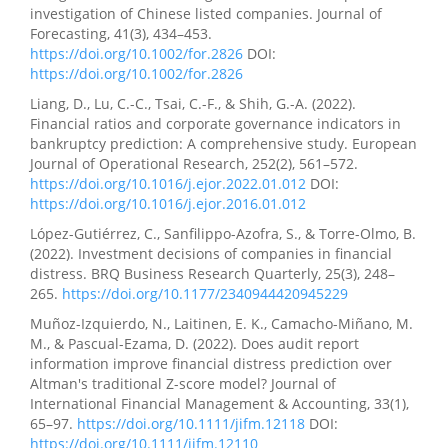
investigation of Chinese listed companies. Journal of
Forecasting, 41(3), 434–453.
https://doi.org/10.1002/for.2826
DOI:
https://doi.org/10.1002/for.2826
Liang, D., Lu, C.-C., Tsai, C.-F., & Shih, G.-A. (2022).
Financial ratios and corporate governance indicators in
bankruptcy prediction: A comprehensive study. European
Journal of Operational Research, 252(2), 561–572.
https://doi.org/10.1016/j.ejor.2022.01.012
DOI:
https://doi.org/10.1016/j.ejor.2016.01.012
López-Gutiérrez, C., Sanfilippo-Azofra, S., & Torre-Olmo, B.
(2022). Investment decisions of companies in financial
distress. BRQ Business Research Quarterly, 25(3), 248–
265.
https://doi.org/10.1177/2340944420945229
Muñoz-Izquierdo, N., Laitinen, E. K., Camacho-Miñano, M.
M., & Pascual-Ezama, D. (2022). Does audit report
information improve financial distress prediction over
Altman's traditional Z-score model? Journal of
International Financial Management & Accounting, 33(1),
65–97.
https://doi.org/10.1111/jifm.12118
DOI:
https://doi.org/10.1111/jifm.12110