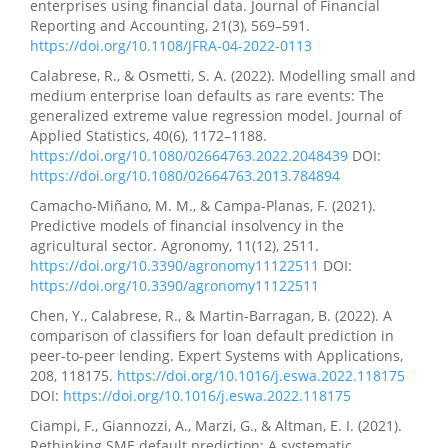
enterprises using financial data. Journal of Financial
Reporting and Accounting, 21(3), 569–591.
https://doi.org/10.1108/JFRA-04-2022-0113
Calabrese, R., & Osmetti, S. A. (2022). Modelling small and
medium enterprise loan defaults as rare events: The
generalized extreme value regression model. Journal of
Applied Statistics, 40(6), 1172–1188.
https://doi.org/10.1080/02664763.2022.2048439
DOI:
https://doi.org/10.1080/02664763.2013.784894
Camacho-Miñano, M. M., & Campa-Planas, F. (2021).
Predictive models of financial insolvency in the
agricultural sector. Agronomy, 11(12), 2511.
https://doi.org/10.3390/agronomy11122511
DOI:
https://doi.org/10.3390/agronomy11122511
Chen, Y., Calabrese, R., & Martin-Barragan, B. (2022). A
comparison of classifiers for loan default prediction in
peer-to-peer lending. Expert Systems with Applications,
208, 118175.
https://doi.org/10.1016/j.eswa.2022.118175
DOI:
https://doi.org/10.1016/j.eswa.2022.118175
Ciampi, F., Giannozzi, A., Marzi, G., & Altman, E. I. (2021).
Rethinking SME default prediction: A systematic