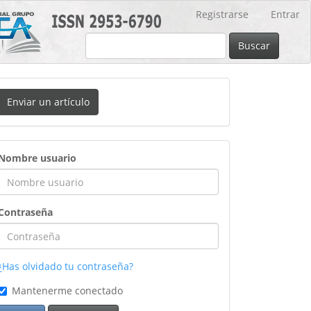
Registrarse
Entrar
Buscar
nviar
Enviar un artículo
n
rtículo
ingreso
Nombre usuario
Contraseña
¿Has olvidado tu contraseña?
Mantenerme conectado