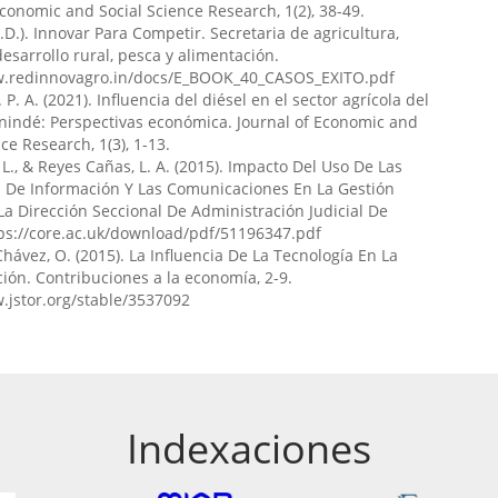
Economic and Social Science Research, 1(2), 38-49.
de Santa Elena.
Journal of Economic and Social Science
.D.). Innovar Para Competir. Secretaria de agricultura,
(2), 45.
esarrollo rural, pesca y alimentación.
aea/jessr/v3/n2/67
w.redinnovagro.in/docs/E_BOOK_40_CASOS_EXITO.pdf
 P. A. (2021). Influencia del diésel en el sector agrícola del
nindé: Perspectivas económica. Journal of Economic and
r Galarza-Sánchez, Gerardo Alfredo Solano-Gutiérrez
ce Research, 1(3), 1-13.
 L., & Reyes Cañas, L. A. (2015). Impacto Del Uso De Las
omparativo de plataformas blockchain en la optimización
s De Información Y Las Comunicaciones En La Gestión
na de suministro.
Multidisciplinary Collaborative Journal,
 La Dirección Seccional De Administración Judicial De
ps://core.ac.uk/download/pdf/51196347.pdf
cj/v2/n3/39
Chávez, O. (2015). La Influencia De La Tecnología En La
ión. Contribuciones a la economía, 2-9.
.jstor.org/stable/3537092
n Franco-Intriago, Angel Gerardo Angel Gerardo
(2023)
transformacional y su influencia en el rendimiento
l en un enfoque exploratorio.
Innova Science Journal,
md/isj/v1/n1/7
Indexaciones
lexander Guamán-Rivera, César Iván Flores-Mancheno