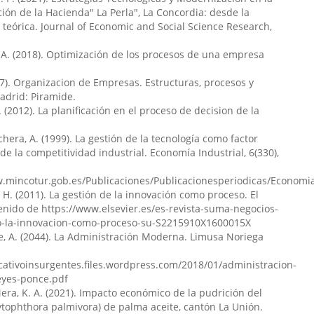
anda Gaspar Castro, Aldo Patricio Mora Olivero
(2023)
ión de la Hacienda" La Perla", La Concordia: desde la
Orgánicos: Un Enfoque Sostenible en la Cadena de Valor.
 teórica. Journal of Economic and Social Science Research,
tífico Revista de Investigación, 4(2), 225.
aea/ccri/v4/n2/240
 A. (2018). Optimización de los procesos de una empresa
007). Organizacion de Empresas. Estructuras, procesos y
adrid: Piramide.
r Rivadeneira-Moreira
(2023)
. (2012). La planificación en el proceso de decision de la
n y Emprendimiento en Ecuador: Tendencias y
as.
Revista Científica Zambos, 2(3), 29.
hera, A. (1999). La gestión de la tecnología como factor
cz/v2/n3/48
 de la competitividad industrial. Economía Industrial, 6(330),
w.mincotur.gob.es/Publicaciones/Publicacionesperiodicas/Economia
te Montero-de-la-Cueva, Julio Cesar Caicedo-Aldaz
(2022)
 H. (2011). La gestión de la innovación como proceso. El
onómicos de la enfermedad del cogollo en la cadena
enido de https://www.elsevier.es/es-revista-suma-negocios-
 de la palma aceitera.
Journal of Economic and Social
lo-la-innovacion-como-proceso-su-S2215910X1600015X
earch, 2(3), 13.
, A. (2044). La Administración Moderna. Limusa Noriega
aea/jessr/v2/n3/54
cativoinsurgentes.files.wordpress.com/2018/01/administracion-
yes-ponce.pdf
ra, K. A. (2021). Impacto económico de la pudrición del
argas-Luna
(2023)
ytophthora palmivora) de palma aceite, cantón La Unión.
as económicas de un cultivo de balsa con riego en la