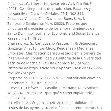
Journal, 1(3), 28.
Casanova , C., Liberio, N., Navarrete, C., & Proaño, E.
10.70881/hnj/v1/n3/22
(2021). Gestión y costos de producción: Balances y
perspectivas. Ciencias Sociales, 27(1), 302-314.
Casanova-Villalba, C. I., Gavilanes-Bone, S. A., &
Zambrano-Zambrano, M. A. (2022). Factores que
Richard Fernando Hurtado-Guevara, Jorge Hernan
dificultan el crecimiento de los emprendimientos de
Almeida-Blacio
(2023)
Santo Domingo. Journal of Economic and Social Science
La influencia de las regulaciones fiscales en los
Research, 2(1), 18-30.
sistemas contables mediante un análisis exploratorio
Chávez Cruz, G., Campuzano Vásquez, J., & Betancourt
bibliográfico.
Multidisciplinary Collaborative Journal,
Gonzaga, V. (2018). Las Micro, Pequeñas y Medianas
1(4), 1.
Empresas. Clasificación para su estudio en la carrera de
10.70881/mcj/v1/n4/22
Ingeniería en Contabilidad y Auditoría de la Universidad
Técnica de Machala. Revista Conrado(14), 247-255.
Obtenido de http://scielo.sld.cu/pdf/rc/v14s1/1990-8644-
Ramiro Andrés Andino-Jaramillo, Dayana Lisbeth
rc-14-s1-247.pdf
Palacios-Soledispa
(2023)
Corporación EKOS. (2011). PYMES: Contribución clave en
Investigación para la aplicación de una estrategia de
la economía. Revista EKOS, 12.
mejoramiento del clima laboral en una unidad
Cuevas, C., Chávez, G., Castillo, J., Mariano, N., & Solarte,
educativa.
Journal of Economic and Social Science
W. (2004). Costeo abc. ¿por qué y cómo implantarlo?
Research, 3(3), 52.
SCIELO, 13.
10.55813/gaea/jessr/v3/n3/73
Estrella, E., & Góngora, G. (2012). La contabilidad de
costos de las pymes y su relación con el rendimiento. Un