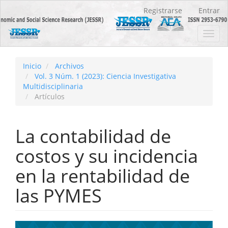
Navegación
Registrarse
Entrar
principal
Contenido
Toggl
principal
navig
Barra
lateral
Inicio
Archivos
Vol. 3 Núm. 1 (2023): Ciencia Investigativa
Multidisciplinaria
Artículos
La contabilidad de
costos y su incidencia
en la rentabilidad de
las PYMES