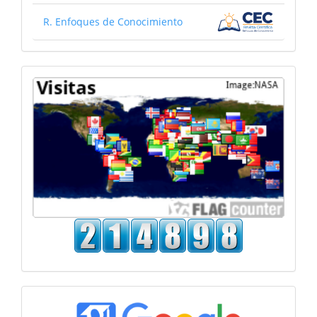
El plan de desarrollo organizacional como eje
R. Enfoques de Conocimiento
fundamental para mejorar la gestión administrativa
empresarial.
Código Científico Revista de Investigación,
4(E2), 83.
10.55813/gaea/ccri/v4/nE2/197
Mapa
Oscar Marino Lopez-Mallama, Lina Yasmin Montaño-
Ramírez, Mayra Alejandra Estrada-Valencia, Hernando
Mantilla-Mejía, Billy Salazar-Villegas
(2023)
Estrategias exitosas en el turismo de salud: Un análisis
del suroccidente de Colombia entre 2015 y 2019.
Journal of Economic and Social Science Research, 3(4),
48.
10.55813/gaea/jessr/v3/n4/80
Kevin Isaac Callatasig Toasa, Fabian Eduardo Gómez
Lutuala, Pedro Enrique Díaz Córdova, Brenda Elizabeth
Oña Sinchiguano
(2025)
Análisis de los costos de producción y su incidencia en