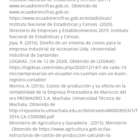
tributario en microempresas del sector comercial.
www.ecuadorencifras.gob.ec. Obtenido de
Visión Académica, 4(1), 647.
www.ecuadorencifras.gob.ec:
10.70577/67d11743
https://www.ecuadorencifras.gob.ec/estadisticas/
Instituto Nacional de Estadisticas y Censos. (2020).
Directorio de Empresas y Establecimientos 2019. Instituto
Maybelline Jaqueline Herrera-Sánchez, César Iván
Nacional de Estadisticas y Censos.
Casanova-Villalba, Patricio Javier López-Pérez, Jorge
Joya, R. (2016). Diseño de un sistema de costos para la
Hernan Almeida Blacio
(2025)
empresa Industrial de Accesorios Ltda. Universidad
Transformaciones digitales en auditoría bajo entornos
Industrial de Santander.
de riesgo creciente.
Space Scientific Journal of
LOGIKAS. (14 de 12 de 2020). Obtenido de LOGIKAS:
Multidisciplinary, 3(2), 14.
https://logiksas.com/index.php/2020/12/14/7-de-cada-10-
10.63618/omd/ssjm/v3/n2/47
microempresarios-en-ecuador-no-cuentan-con-un-buen-
registro-contable/
Merino, A. (2016). Costos de producción y su efecto en la
rentabilidad de la Empresa Procesadora de Mariscos del
Eduardo Vargas-Luna
(2023)
oro PROMAORO S.A. Machala: Universidad Técnica de
Perspectivas económicas de un cultivo de balsa con
Machala. Obtenido de
riego en la provincia de Santa Elena.
Journal of
http://repositorio.utmachala.edu.ec/bitstream/48000/8553/1/
Economic and Social Science Research, 3(2), 45.
2016-CA-CD00080.pdf
10.55813/gaea/jessr/v3/n2/67
Ministerio de Agricultura y Ganadería . (2015). Ministerio
. Obtenido de https://www.agricultura.gob.ec/las-
estructuras-de-costos-de-produccion-calculan-la-