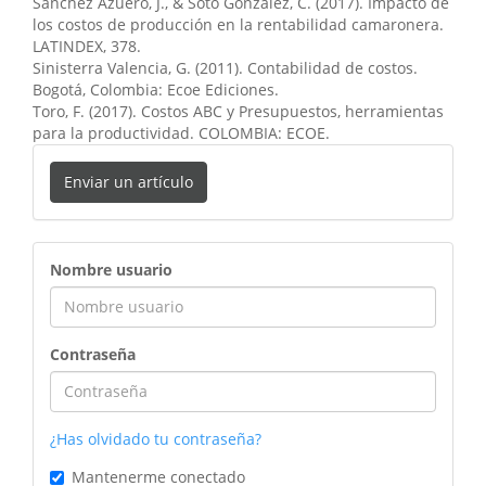
10.57175/evsos.v3i3.233
Sánchez Azuero, J., & Soto González, C. (2017). Impacto de
los costos de producción en la rentabilidad camaronera.
LATINDEX, 378.
Sinisterra Valencia, G. (2011). Contabilidad de costos.
Karina Auxiliadora Saavedra Mera, Betty Maribel
Bogotá, Colombia: Ecoe Ediciones.
Quiñonez Cabeza, Alex Henry Quiñonez Klinger,
Toro, F. (2017). Costos ABC y Presupuestos, herramientas
Verónica Janeth Sarango Romero
(2023)
para la productividad. COLOMBIA: ECOE.
La digitalización de la cadena de suministro: un
impulso innovador para la eficiencia logística en
Enviar un artículo
Ecuador..
Código Científico Revista de Investigación,
4(2), 210.
10.55813/gaea/ccri/v4/n2/238
ingreso
Nombre usuario
Esther Angélica Proaño-González, Fiorela Katterine De
La Cruz Garcia
(2025)
Planeación tributaria y rentabilidad empresarial en
Contraseña
micro y pequeñas empresas comerciales.
Revista
Científica Enfoques del Conocimiento, 2(2), 64.
10.55813/gaea/revistacec/v2/n2/35
¿Has olvidado tu contraseña?
Mantenerme conectado