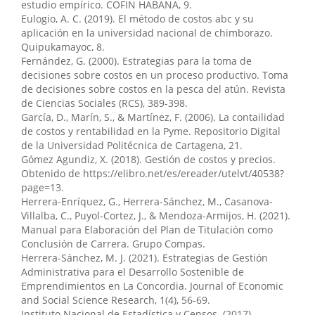
estudio empírico. COFIN HABANA, 9.
Eulogio, A. C. (2019). El método de costos abc y su
Jorge Hernan Almeida-Blacio, Patricio Javier López-Pérez,
aplicación en la universidad nacional de chimborazo.
Ivar Rodrigo Farfán-Muñoz, Joshelyn Germania
Quipukamayoc, 8.
Chamorro-Quiñónez
(2024)
Fernández, G. (2000). Estrategias para la toma de
Auditoría interna y prevención del fraude financiero
decisiones sobre costos en un proceso productivo. Toma
en organizaciones del sector agroindustrial.
Revista
de decisiones sobre costos en la pesca del atún. Revista
Científica Enfoques del Conocimiento, 1(2), 51.
de Ciencias Sociales (RCS), 389-398.
10.55813/gaea/revistacec/v1/n2/15
García, D., Marín, S., & Martínez, F. (2006). La contailidad
de costos y rentabilidad en la Pyme. Repositorio Digital
de la Universidad Politécnica de Cartagena, 21.
Erick Rául Baque Sánchez, Freddy Ivan Gorotiza Choez
Gómez Agundiz, X. (2018). Gestión de costos y precios.
(2026)
Obtenido de https://elibro.net/es/ereader/utelvt/40538?
Modelo contable como estrategia para la
page=13.
diversificación de servicios en MYPIMES.
Visionario
Herrera-Enríquez, G., Herrera-Sánchez, M., Casanova-
Digital, 10(1), 88.
Villalba, C., Puyol-Cortez, J., & Mendoza-Armijos, H. (2021).
10.33262/visionariodigital.v10i1.3634
Manual para Elaboración del Plan de Titulación como
Conclusión de Carrera. Grupo Compas.
Herrera-Sánchez, M. J. (2021). Estrategias de Gestión
Administrativa para el Desarrollo Sostenible de
Ginger Elizabeth Salazar Pin, Leonella Fernanda
Emprendimientos en La Concordia. Journal of Economic
Figueroa O'Brien
(2026)
and Social Science Research, 1(4), 56-69.
Determinantes organizacionales y cumplimiento
Instituto Nacional de Estadística y Censos. (2017).