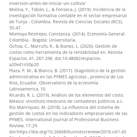
Ronny Leandro Caicedo-Basurto, Joan Alexander Real-
inversion-antes-de-iniciar-un-cultivo/
Freire, Melissa Jamileth Manguis-Sabando, Damián
Molina, Y., Tobón, L., & Fonseca, J. (2019). Incidencia de la
Alexander Campo-Saransig
(2024)
investigación formativa contable en el sector empresarial
Estrategias para atraer y retener el mejor capital
de Tunja - Colombia. Revista de Ciencias Sociales (RCS),
humano en la gestión del talento humano innovador.
35-47.
Horizon Nexus Journal, 2(1), 1.
Montoya Restrepo, Constanza. (2014). Economía General.
10.70881/hnj/v2/n1/30
Colombia - Bogotá: Universitaria.
Ochoa, C., Marrufo, R., & Ibanez, L. (2020). Gestión de
costos como herramienta de la rentabilidad en. Revista
Espacios, 41, 287-298. doi:10.48082/espacios-
Jhon Josué Montaño González, Lia Jenny Montaño
a20v41n50p20
Cabezas
(2023)
Plaza, P. M., & Blanco, B. (2017). Diagnóstico de la gestión
Evolución y desafíos de las leyes en las TIC: Un análisis
administrativa en las PYMES agrícolas , provincia de Los
comparativo internacional.
Código Científico Revista de
Rios, Ecuador. Observatorio de la economía
Investigación, 4(E2), 137.
Latinoamerica, 10.
10.55813/gaea/ccri/v4/nE2/201
Ricardo, R. L. (2019). Análisis de los elementos del costo.
México: vinstituto mexicano de contadores públicos a.c.
Río Manríquez, M. (2018). La influencia del sistema de
Francisco Alejandro Alvarez Lazo
(2025)
gestión de costos en los indicadores empresariales de las
Gestión de Costos y su Incidencia en la Rentabilidad
PYMES. International Journal of Professional Business
de una Empresa Industrial de Servicios Marinos,
Review, 17-29.
Chimbote-2023.
EVSOS, 3(3).
doi:https://doi.org/10.26668/businessreview/2018.v3i1.45