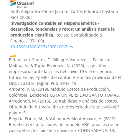
Ruth Alejandra Patiño-Jacinto, Carlos Eduardo Castaño
Rios
(2026)
Investigación contable en Hispanoamérica -
desarrollos, tendencias y retos: un análisis desde la
producción científica.
Revista Contabilidade &
Finanças, 37(100).
10.1590/1808-057x2026100-7.es
Betancourt-Santos, F., Ollague-Valarezo, J., Pacheco-
Molina, A., & Tapia-Espinoza, N. (2020). La gestión
Lia Jenny Montaño Cabezas, Jhon Josué Montaño
empresarial ante la crisis del covid-19 y el escenario
González
(2023)
futuro en las Py-MEs del cantón Arenillas, provincia de El
Leyes y ética en la inteligencia artificial implicaciones
Oro, Ecuador. Digital Publisher, 19.
jurídicas en el desarrollo tecnológico.
Código Científico
Amparo, P. B. (2019). Módulo Costos de Producción.
Revista de Investigación, 4(E2), 120.
Colombia: Ediciones USTA UNIVERSIDAD SANTO TOMÁS.
10.55813/gaea/ccri/v4/nE2/198
Arredondo, M. (2016). Contabilidad y análisis de costos.
Obtenido de https://elibro.net/es/ereader/utelvt/40440?
page=15.
Christian Geovanny Ríos-Gaibor
(2023)
Begoña Prieto, M., & Valladares Montemayor, H. (2012).
Evaluación de los sistemas y herramientas de control
Beneficios y limitaciones del modelo ABC: análisis de un
interno para la prevención del fraude.
Horizon Nexus
caso del sector logístico mexicano. COFINHABANA, 13.