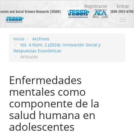
Navegación
Registrarse
Entrar
principal
Contenido
Toggl
principal
navig
Barra
lateral
Inicio
Archivos
Vol. 4 Núm. 2 (2024): Innovación Social y
Respuestas Económicas
Artículos
Enfermedades
mentales como
componente de la
salud humana en
adolescentes