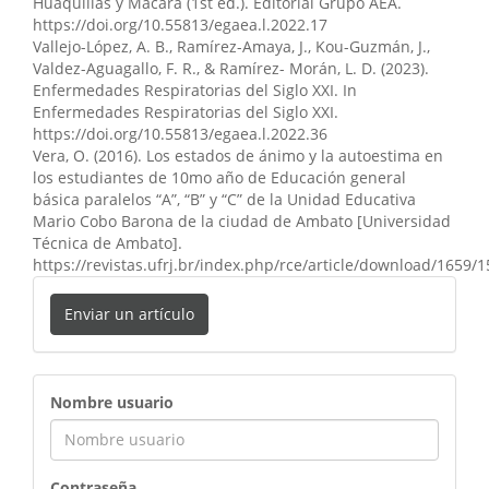
Huaquillas y Macará (1st ed.). Editorial Grupo AEA.
https://doi.org/10.55813/egaea.l.2022.17
Vallejo-López, A. B., Ramírez-Amaya, J., Kou-Guzmán, J.,
Valdez-Aguagallo, F. R., & Ramírez- Morán, L. D. (2023).
Enfermedades Respiratorias del Siglo XXI. In
Enfermedades Respiratorias del Siglo XXI.
https://doi.org/10.55813/egaea.l.2022.36
Vera, O. (2016). Los estados de ánimo y la autoestima en
los estudiantes de 10mo año de Educación general
básica paralelos “A”, “B” y “C” de la Unidad Educativa
Mario Cobo Barona de la ciudad de Ambato [Universidad
Técnica de Ambato].
https://revistas.ufrj.br/index.php/rce/article/download/16
Enviar un artículo
ingreso
Nombre usuario
Contraseña