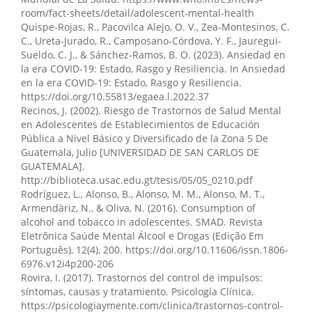
room/fact-sheets/detail/adolescent-mental-health
Quispe-Rojas, R., Pacovilca Alejo, O. V., Zea-Montesinos, C.
C., Ureta-Jurado, R., Camposano-Córdova, Y. F., Jauregui-
Sueldo, C. J., & Sánchez-Ramos, B. O. (2023). Ansiedad en
la era COVID-19: Estado, Rasgo y Resiliencia. In Ansiedad
en la era COVID-19: Estado, Rasgo y Resiliencia.
https://doi.org/10.55813/egaea.l.2022.37
Recinos, J. (2002). Riesgo de Trastornos de Salud Mental
en Adolescentes de Establecimientos de Educación
Pública a Nivel Básico y Diversificado de la Zona 5 De
Guatemala, Julio [UNIVERSIDAD DE SAN CARLOS DE
GUATEMALA].
http://biblioteca.usac.edu.gt/tesis/05/05_0210.pdf
Rodríguez, L., Alonso, B., Alonso, M. M., Alonso, M. T.,
Armendàriz, N., & Oliva, N. (2016). Consumption of
alcohol and tobacco in adolescentes. SMAD. Revista
Eletrônica Saúde Mental Álcool e Drogas (Edição Em
Português), 12(4), 200. https://doi.org/10.11606/issn.1806-
6976.v12i4p200-206
Rovira, I. (2017). Trastornos del control de impulsos:
síntomas, causas y tratamiento. Psicología Clínica.
https://psicologiaymente.com/clinica/trastornos-control-