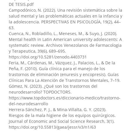
DE TESIS.pdf
Campodónico, N. (2022). Una revisión sistemática sobre la
salud mental y las problemáticas actuales en la infancia y
la adolescencia. PERSPECTIVAS EN PSICOLOGÍA, 19(2), 44–
63.
Cuenca, N., Robladillo, L., Meneses, M., & Suyo, J. (2020).
Mental health in Latin American university adolescents: A
systematic review. Archivos Venezolanos de Farmacologia
y Terapeutica, 39(6), 689–695.
https://doi.org/10.5281/zenodo.4403731
Feria, M., Cárdenas, M., Vázquez, J., Palacios, L., & De la
Peña, F. (2010). Guía clínica para el manejo de los
trastornos de eliminación (enuresis y encopresis). Guías
Clínicas Para La Atención de Transtornos Mentales, 7–19.
Gómez, N. (2023). ¿Qué son los trastornos del
neurodesarrollo? TOPDOCTORS.
https://www.topdoctors.es/diccionario-medico/trastorno-
del-neurodesarrollo
Herrera-Sánchez, P. J., & Mina-Villalta, G. Y. (2023).
Riesgos de la mala higiene de los equipos quirúrgicos.
Journal of Economic and Social Science Research, 3(1).
https://doi.org/10.55813/gaea/jessr/v3/n1/63