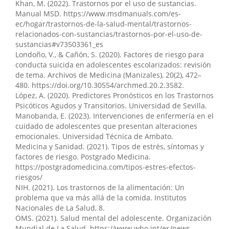
Khan, M. (2022). Trastornos por el uso de sustancias.
Manual MSD. https://www.msdmanuals.com/es-
ec/hogar/trastornos-de-la-salud-mental/trastornos-
relacionados-con-sustancias/trastornos-por-el-uso-de-
sustancias#v73503361_es
Londoño, V., & Cañón, S. (2020). Factores de riesgo para
conducta suicida en adolescentes escolarizados: revisión
de tema. Archivos de Medicina (Manizales), 20(2), 472–
480. https://doi.org/10.30554/archmed.20.2.3582.
López, A. (2020). Predictores Pronósticos en los Trastornos
Psicóticos Agudos y Transitorios. Universidad de Sevilla.
Manobanda, E. (2023). Intervenciones de enfermería en el
cuidado de adolescentes que presentan alteraciones
emocionales. Universidad Técnica de Ambato.
Medicina y Sanidad. (2021). Tipos de estrés, síntomas y
factores de riesgo. Postgrado Medicina.
https://postgradomedicina.com/tipos-estres-efectos-
riesgos/
NIH. (2021). Los trastornos de la alimentación: Un
problema que va más allá de la comida. Institutos
Nacionales de La Salud, 8.
OMS. (2021). Salud mental del adolescente. Organización
Mundial de La Salud. https://www.who.int/es/news-