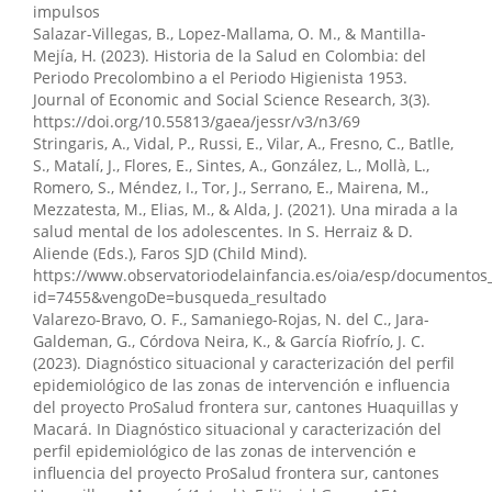
impulsos
Salazar-Villegas, B., Lopez-Mallama, O. M., & Mantilla-
Mejía, H. (2023). Historia de la Salud en Colombia: del
Periodo Precolombino a el Periodo Higienista 1953.
Journal of Economic and Social Science Research, 3(3).
https://doi.org/10.55813/gaea/jessr/v3/n3/69
Stringaris, A., Vidal, P., Russi, E., Vilar, A., Fresno, C., Batlle,
S., Matalí, J., Flores, E., Sintes, A., González, L., Mollà, L.,
Romero, S., Méndez, I., Tor, J., Serrano, E., Mairena, M.,
Mezzatesta, M., Elias, M., & Alda, J. (2021). Una mirada a la
salud mental de los adolescentes. In S. Herraiz & D.
Aliende (Eds.), Faros SJD (Child Mind).
https://www.observatoriodelainfancia.es/oia/esp/documentos_
id=7455&vengoDe=busqueda_resultado
Valarezo-Bravo, O. F., Samaniego-Rojas, N. del C., Jara-
Galdeman, G., Córdova Neira, K., & García Riofrío, J. C.
(2023). Diagnóstico situacional y caracterización del perfil
epidemiológico de las zonas de intervención e influencia
del proyecto ProSalud frontera sur, cantones Huaquillas y
Macará. In Diagnóstico situacional y caracterización del
perfil epidemiológico de las zonas de intervención e
influencia del proyecto ProSalud frontera sur, cantones