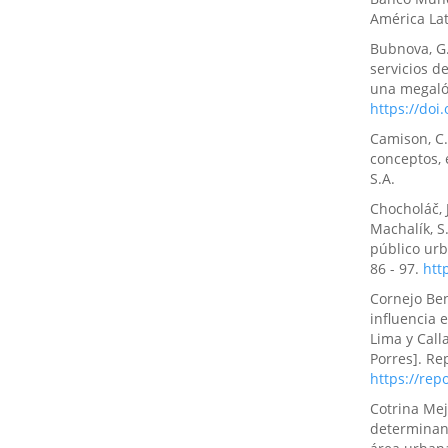
América La
Bubnova, G.
servicios d
una megalóp
https://doi
Camison, C.,
conceptos,
S.A.
Chocholáč, J
Machalík, S
público urb
86 - 97.
htt
Cornejo Ben
influencia 
Lima y Call
Porres]. Re
https://re
Cotrina Mej
determinan 