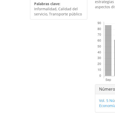
estrategias
Palabras clave:
aspectos di
Informalidad, Calidad del
servicio, Transporte público
##plugins.th
Detal
Númer
del
Vol. 5 Nú
artíc
Economía