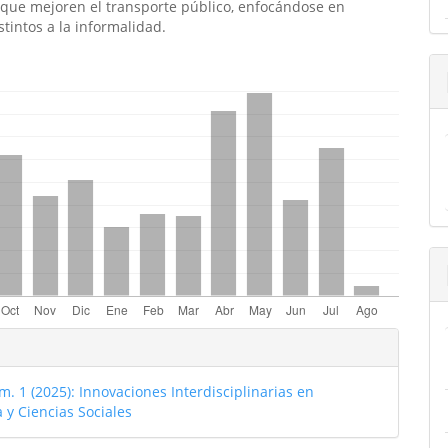
 que mejoren el transporte público, enfocándose en
stintos a la informalidad.
emes.bootstrap3.displayStats.downloads##
les
o
m. 1 (2025): Innovaciones Interdisciplinarias en
ulo
 y Ciencias Sociales