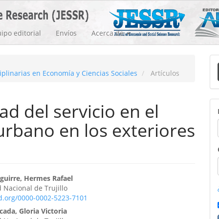
ipo editorial
Envíos
Acerca de
E
ciplinarias en Economía y Ciencias Sociales
Artículos
u
a
ad del servicio en el
urbano en los exteriores
enido
Aguirre, Hermes Rafael
 Nacional de Trujillo
ipal
id.org/0000-0002-5223-7101
ada, Gloria Victoria