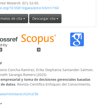
ience Research
,
5
(1), 52-65.
oi.org/10.55813/gaea/jessr/v5/n1/160
rmatos de cita
Descargar cita
2
0
onio Concha-Ramírez, Erika Stephania Santander-Salmon,
Janeth Sarango-Romero
(2025)
 empresarial y toma de decisiones gerenciales basadas
s de datos.
Revista Científica Enfoques del Conocimiento,
aea/revistacec/v2/n2/36