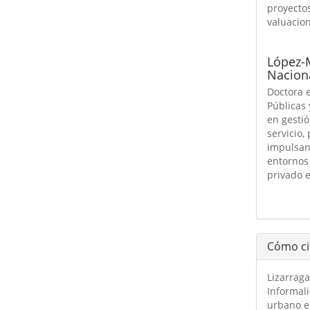
proyectos
valuacio
López-M
Naciona
Doctora e
Públicas
en gestió
servicio,
impulsan
entornos 
privado e
Cómo ci
Lizarraga
Informali
urbano en