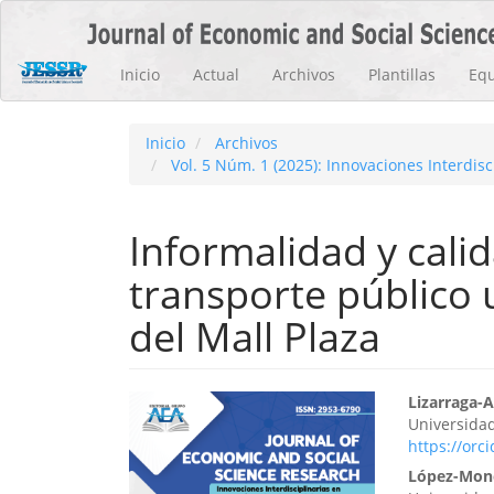
Navegación
principal
Contenido
Inicio
Actual
Archivos
Plantillas
Equ
principal
Barra
lateral
Inicio
Archivos
Vol. 5 Núm. 1 (2025): Innovaciones Interdis
Informalidad y calid
transporte público 
del Mall Plaza
Barra
Cont
Lizarraga-
Universidad
lateral
princ
https://orc
del
del
López-Monc