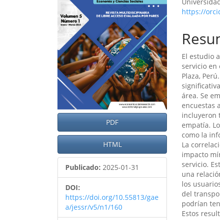
Universidad
artículo
artíc
https://orc
Resu
El estudio a
servicio en
Plaza, Perú
significati
área. Se em
encuestas a
incluyeron 
PDF
empatía. Lo
como la inf
HTML
La correlac
impacto mín
servicio. Es
Publicado:
2025-01-31
una relació
los usuario
DOI:
del transpor
https://doi.org/10.55813/gae
podrían ten
a/jessr/v5/n1/160
Estos resul