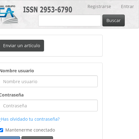
Registrarse
Entrar
Buscar
nviar
Enviar un artículo
n
rtículo
ingreso
Nombre usuario
Contraseña
¿Has olvidado tu contraseña?
Mantenerme conectado