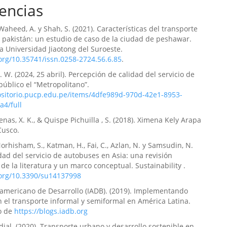
encias
bel Quiñonez-Cabeza, Yoshida Beatriz Gonzales-Ticona,
to Casanova-Villalba
(2025)
directivo y clima organizacional en instituciones
Waheed, A. y Shah, S. (2021). Características del transporte
 de nivel medio y superior.
Revista Científica Enfoques
 pakistán: un estudio de caso de la ciudad de peshawar.
iento, 2(2), 45.
la Universidad Jiaotong del Suroeste.
aea/revistacec/v2/n2/34
.org/10.35741/issn.0258-2724.56.6.85
.
. W. (2024, 25 abril). Percepción de calidad del servicio de
público el “Metropolitano”.
positorio.pucp.edu.pe/items/4dfe989d-970d-42e1-8953-
a4/full
nas, X. K., & Quispe Pichuilla , S. (2018). Ximena Kely Arapa
Cusco.
orhisham, S., Katman, H., Fai, C., Azlan, N. y Samsudin, N.
idad del servicio de autobuses en Asia: una revisión
 de la literatura y un marco conceptual. Sustainability .
.org/10.3390/su14137998
americano de Desarrollo (IADB). (2019). Implementando
 el transporte informal y semiformal en América Latina.
o de
https://blogs.iadb.org
al. (2020). Transporte urbano y desarrollo sostenible en