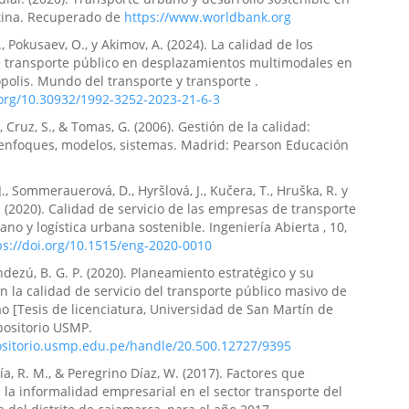
tina. Recuperado de
https://www.worldbank.org
, Pokusaev, O., y Akimov, A. (2024). La calidad de los
e transporte público en desplazamientos multimodales en
olis. Mundo del transporte y transporte .
.org/10.30932/1992-3252-2023-21-6-3
 Cruz, S., & Tomas, G. (2006). Gestión de la calidad:
 enfoques, modelos, sistemas. Madrid: Pearson Educación
., Sommerauerová, D., Hyršlová, J., Kučera, T., Hruška, R. y
. (2020). Calidad de servicio de las empresas de transporte
ano y logística urbana sostenible. Ingeniería Abierta , 10,
ps://doi.org/10.1515/eng-2020-0010
dezú, B. G. P. (2020). Planeamiento estratégico y su
en la calidad de servicio del transporte público masivo de
ao [Tesis de licenciatura, Universidad de San Martín de
positorio USMP.
positorio.usmp.edu.pe/handle/20.500.12727/9395
ía, R. M., & Peregrino Díaz, W. (2017). Factores que
la informalidad empresarial en el sector transporte del