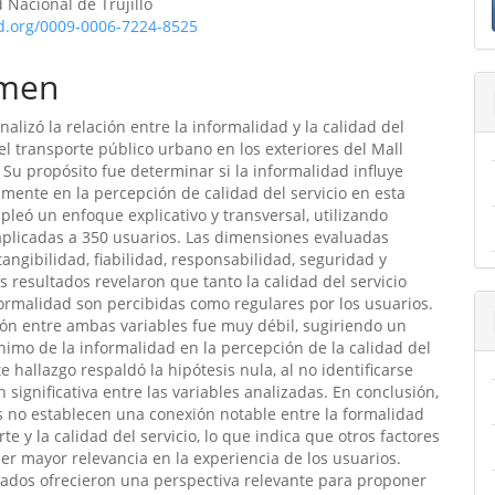
 Nacional de Trujillo
ulo
id.org/0009-0006-7224-8525
men
nalizó la relación entre la informalidad y la calidad del
 el transporte público urbano en los exteriores del Mall
. Su propósito fue determinar si la informalidad influye
vamente en la percepción de calidad del servicio en esta
pleó un enfoque explicativo y transversal, utilizando
plicadas a 350 usuarios. Las dimensiones evaluadas
tangibilidad, fiabilidad, responsabilidad, seguridad y
s resultados revelaron que tanto la calidad del servicio
ormalidad son percibidas como regulares por los usuarios.
ión entre ambas variables fue muy débil, sugiriendo un
imo de la informalidad en la percepción de la calidad del
te hallazgo respaldó la hipótesis nula, al no identificarse
n significativa entre las variables analizadas. En conclusión,
s no establecen una conexión notable entre la formalidad
te y la calidad del servicio, lo que indica que otros factores
er mayor relevancia en la experiencia de los usuarios.
tados ofrecieron una perspectiva relevante para proponer