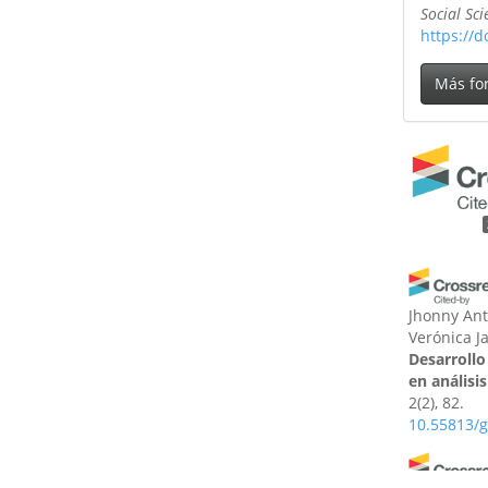
Social Sc
https://d
Más fo
Jhonny Ant
Verónica 
Desarrollo
en análisi
2(2), 82.
10.55813/g