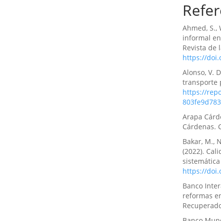
Refer
Betty Mari
Luis Alber
Liderazgo 
Ahmed, S., 
educativas
informal en
del Conocim
Revista de 
10.55813/g
https://doi
Alonso, V. D
transporte 
https://re
803fe9d783
Arapa Cárde
Cárdenas. 
Bakar, M., N
(2022). Cal
sistemática
https://doi
Banco Inter
reformas en
Recuperad
Banco Mundi