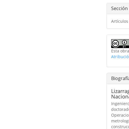
Sección
Artículos
Esta obra
Atribuci
Biografí
Lizarra
Naciona
Ingeniero
doctorado
Operacio
metrolog
construcc