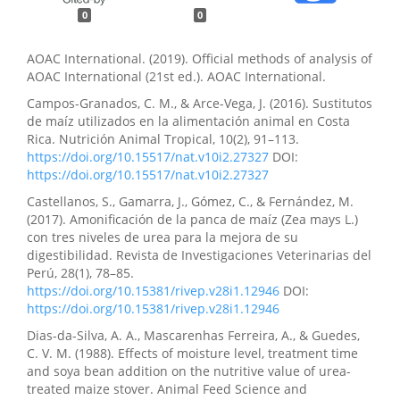
0
0
AOAC International. (2019). Official methods of analysis of
AOAC International (21st ed.). AOAC International.
Campos-Granados, C. M., & Arce-Vega, J. (2016). Sustitutos
de maíz utilizados en la alimentación animal en Costa
Rica. Nutrición Animal Tropical, 10(2), 91–113.
https://doi.org/10.15517/nat.v10i2.27327
DOI:
https://doi.org/10.15517/nat.v10i2.27327
Castellanos, S., Gamarra, J., Gómez, C., & Fernández, M.
(2017). Amonificación de la panca de maíz (Zea mays L.)
con tres niveles de urea para la mejora de su
digestibilidad. Revista de Investigaciones Veterinarias del
Perú, 28(1), 78–85.
https://doi.org/10.15381/rivep.v28i1.12946
DOI:
https://doi.org/10.15381/rivep.v28i1.12946
Dias-da-Silva, A. A., Mascarenhas Ferreira, A., & Guedes,
C. V. M. (1988). Effects of moisture level, treatment time
and soya bean addition on the nutritive value of urea-
treated maize stover. Animal Feed Science and