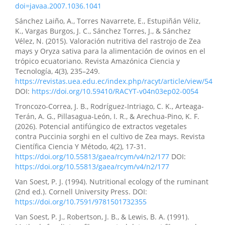
doi=javaa.2007.1036.1041
Sánchez Laiño, A., Torres Navarrete, E., Estupiñán Véliz,
K., Vargas Burgos, J. C., Sánchez Torres, J., & Sánchez
Vélez, N. (2015). Valoración nutritiva del rastrojo de Zea
mays y Oryza sativa para la alimentación de ovinos en el
trópico ecuatoriano. Revista Amazónica Ciencia y
Tecnología, 4(3), 235–249.
https://revistas.uea.edu.ec/index.php/racyt/article/view/54
DOI:
https://doi.org/10.59410/RACYT-v04n03ep02-0054
Troncozo-Correa, J. B., Rodríguez-Intriago, C. K., Arteaga-
Terán, A. G., Pillasagua-León, I. R., & Arechua-Pino, K. F.
(2026). Potencial antifúngico de extractos vegetales
contra Puccinia sorghi en el cultivo de Zea mays. Revista
Científica Ciencia Y Método, 4(2), 17-31.
https://doi.org/10.55813/gaea/rcym/v4/n2/177
DOI:
https://doi.org/10.55813/gaea/rcym/v4/n2/177
Van Soest, P. J. (1994). Nutritional ecology of the ruminant
(2nd ed.). Cornell University Press. DOI:
https://doi.org/10.7591/9781501732355
Van Soest, P. J., Robertson, J. B., & Lewis, B. A. (1991).