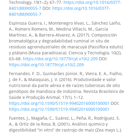
Technology, 19(1–2), 67–77.
https://doi.org/10.1016/0377-
8401(88)90055-7
DOI:
https://doi.org/10.1016/0377-
8401(88)90055-7
Espinoza Guerra, I., Montenegro Vivas, L., Sánchez Laiño,
A., Romero Romero, M., Medina Villacís, M., García
Martínez, A., & Barrera-Alvarez, A. (2017). Composición
bromatológica y degradabilidad ruminal in situ de
residuos agroindustriales de maracuyá (Passiflora edulis)
y plátano (Musa paradisiaca). Ciencia y Tecnología, 10(2),
63–68.
https://doi.org/10.18779/cyt.v10i2.209
DOI:
https://doi.org/10.18779/cyt.v10i2.209
Fernandes, F. D., Guimarães Júnior, R., Vieira, E. A., Fialho,
J. de F., & Malaquias, J. V. (2016). Produtividade e valor
nutricional da parte aérea e de raízes tuberosas de oito
genótipos de mandioca de indústria. Revista Brasileira de
Saúde e Produção Animal, 17(1), 1–12.
https://doi.org/10.1590/S1519-99402016000100001
DOI:
https://doi.org/10.1590/S1519-99402016000100001
Fuentes, J., Magaña, C., Suárez, L., Peña, R., Rodríguez, S.
A., & Ortíz de la Rosa, B. (2001). Análisis químico y
digestibilidad “in vitro” de rastrojo de maíz (Zea mays L.).