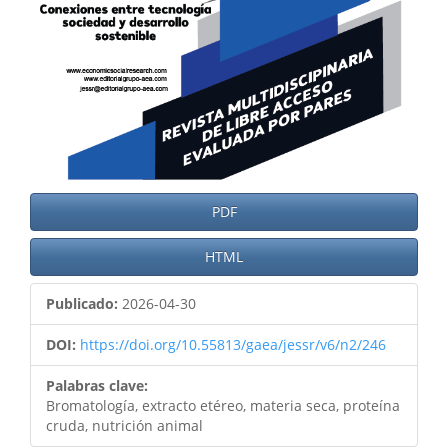
PDF
HTML
Publicado:
2026-04-30
DOI:
https://doi.org/10.55813/gaea/jessr/v6/n2/246
Palabras clave:
Bromatología, extracto etéreo, materia seca, proteína
cruda, nutrición animal