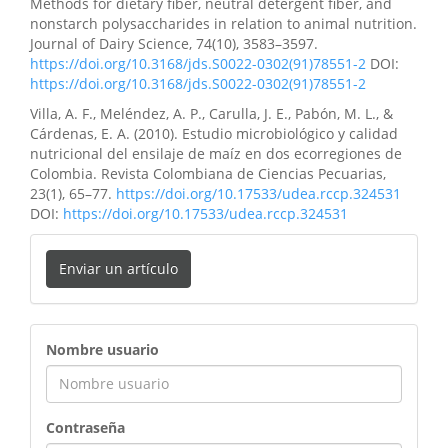
Methods for dietary fiber, neutral detergent fiber, and
nonstarch polysaccharides in relation to animal nutrition.
Journal of Dairy Science, 74(10), 3583–3597.
https://doi.org/10.3168/jds.S0022-0302(91)78551-2
DOI:
https://doi.org/10.3168/jds.S0022-0302(91)78551-2
Villa, A. F., Meléndez, A. P., Carulla, J. E., Pabón, M. L., &
Cárdenas, E. A. (2010). Estudio microbiológico y calidad
nutricional del ensilaje de maíz en dos ecorregiones de
Colombia. Revista Colombiana de Ciencias Pecuarias,
23(1), 65–77.
https://doi.org/10.17533/udea.rccp.324531
DOI:
https://doi.org/10.17533/udea.rccp.324531
Enviar un artículo
ingreso
Nombre usuario
Contraseña