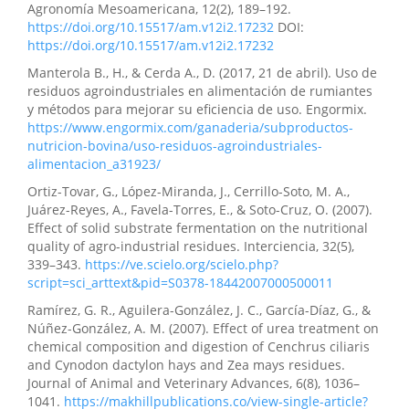
Agronomía Mesoamericana, 12(2), 189–192.
https://doi.org/10.15517/am.v12i2.17232
DOI:
https://doi.org/10.15517/am.v12i2.17232
Manterola B., H., & Cerda A., D. (2017, 21 de abril). Uso de
residuos agroindustriales en alimentación de rumiantes
y métodos para mejorar su eficiencia de uso. Engormix.
https://www.engormix.com/ganaderia/subproductos-
nutricion-bovina/uso-residuos-agroindustriales-
alimentacion_a31923/
Ortiz-Tovar, G., López-Miranda, J., Cerrillo-Soto, M. A.,
Juárez-Reyes, A., Favela-Torres, E., & Soto-Cruz, O. (2007).
Effect of solid substrate fermentation on the nutritional
quality of agro-industrial residues. Interciencia, 32(5),
339–343.
https://ve.scielo.org/scielo.php?
script=sci_arttext&pid=S0378-18442007000500011
Ramírez, G. R., Aguilera-González, J. C., García-Díaz, G., &
Núñez-González, A. M. (2007). Effect of urea treatment on
chemical composition and digestion of Cenchrus ciliaris
and Cynodon dactylon hays and Zea mays residues.
Journal of Animal and Veterinary Advances, 6(8), 1036–
1041.
https://makhillpublications.co/view-single-article?