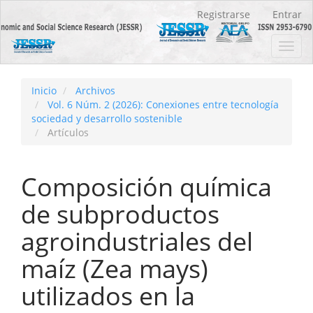
Navegación
Registrarse
Entrar
principal
Contenido
Toggl
principal
navig
Barra
lateral
Inicio
Archivos
Vol. 6 Núm. 2 (2026): Conexiones entre tecnología
sociedad y desarrollo sostenible
Artículos
Composición química
de subproductos
agroindustriales del
maíz (Zea mays)
utilizados en la