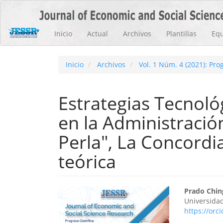
Navegación
principal
Contenido
Inicio
Actual
Archivos
Plantillas
Equ
principal
Barra
lateral
Inicio
Archivos
Vol. 1 Núm. 4 (2021): Prog
Estrategias Tecnoló
en la Administració
Perla", La Concordi
teórica
Barra
Cont
Prado Ching
Universida
lateral
princ
https://orc