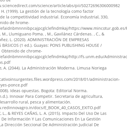
o, 1(3), 1.
.sciencedirect.com/science/article/abs/pii/S0272696306000982
aea/revistacec/v1/n3/17
 H. (1999). La gestión de la tecnología como factor
 de la competitividad industrial. Economía Industrial, 330,
enido de hrome-
//efaidnbmnnnibpcajpcglclefindmkaj/https://www.mincotur.gob.es/P
Marcelo Ramos-Secaira
(2023)
. M., Llumiguano Poma. , M., Gavilánez Cárdenas. , C., &
Cibernética en Empresas Ecuatorianas: Prácticas y Retos
oñez, L. (2020). ADMINISTRACIÓN DE EMPRESAS
Revista Científica Zambos, 2(3), 16.
BÁSICOS (1 ed.). Guayas: PONS PUBLISHING HOUSE /
cz/v2/n3/47
 Obtenido de chrome-
//efaidnbmnnnibpcajpcglclefindmkaj/http://fs.unm.edu/Administrac
s.pdf
andra Sánchez-Quinde, Esther Angelica Proaño-González,
, A. (2044). La Administración Moderna. Limusa Noriega
rnando Urresta-Yépez
(2024)
rmación digital en la gestión empresarial desde un
cativoinsurgentes.files.wordpress.com/2018/01/administracion-
bliográfico sobre estrategias y desafíos actuales.
yes-ponce.pdf
linary Collaborative Journal, 2(2), 30.
2008). Ideas opuestas. Bogota: Editorial Norma.
cj/v2/n2/34
.d.). Innovar Para Competir. Secretaria de agricultura,
esarrollo rural, pesca y alimentación.
w.redinnovagro.in/docs/E_BOOK_40_CASOS_EXITO.pdf
 L., & REYES CAÑAS, L. A. (2015). Impacto Del Uso De Las
r Galarza-Sánchez, Gerardo Alfredo Solano-Gutiérrez
s De Información Y Las Comunicaciones En La Gestión
 La Dirección Seccional De Administración Judicial De
omparativo de plataformas blockchain en la optimización