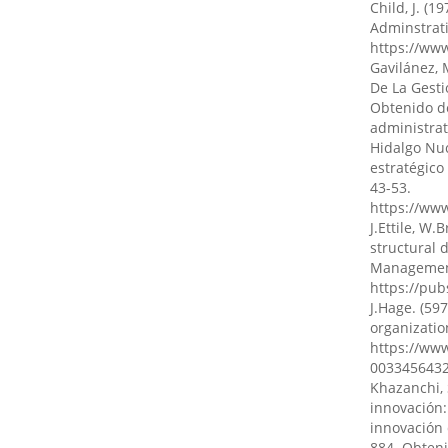
Child, J. (
Adminstrati
https://www
Teresa Cev
Gavilánez, M
Hermosa-V
De La Gest
El impacto
Obtenido d
innovación
administra
Código Cien
Hidalgo Nuc
10.55813/g
estratégico
43-53.
https://ww
J.Ettile, W
Santiago A
structural 
(2023)
Management
Seguridad 
https://pub
Ecuador.
R
J.Hage. (59
10.69484/r
organizatio
https://www
003345643
Tito Gimmy
Khazanchi, 
Yoshida Be
innovación:
Estrategia
innovación 
negocios 
884. Obten