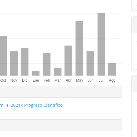
emes.bootstrap3.displayStats.downloads##
les
o
m. 4 (2021): Progreso Cientifico
ulo