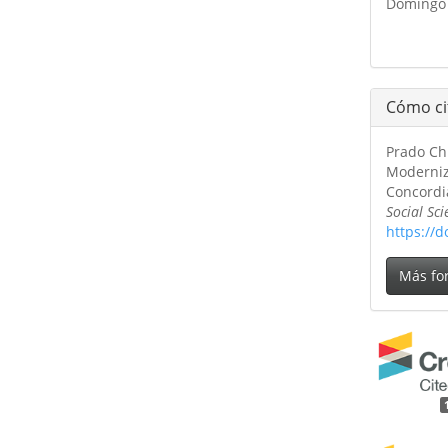
Domingo 
Cómo ci
Prado Chi
Moderniza
Concordia
Social Sc
https://d
Más fo