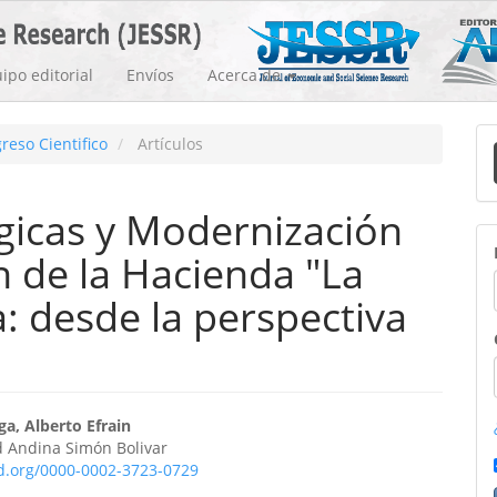
ipo editorial
Envíos
Acerca de
E
reso Cientifico
Artículos
u
a
gicas y Modernización
n de la Hacienda "La
a: desde la perspectiva
enido
a, Alberto Efrain
d Andina Simón Bolivar
ipal
id.org/0000-0002-3723-0729