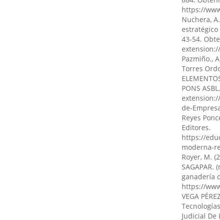
Conocimient
https://www
10.55813/g
Nuchera, A.
estratégico
43-54. Obt
extension:
Francisco 
Pazmiño., A
Seguridad 
Torres Ord
Actuales.
ELEMENTOS 
10.69484/r
PONS ASBL.
extension:
de-Empresa
Maira Alex
Reyes Ponce
Ramiro Fe
Editores.
La transfo
https://edu
enfoque bi
moderna-re
Multidiscip
Royer, M. (
10.70881/m
SAGAPAR. (n
ganadería d
https://ww
VEGA PÉREZ,
Paulo Césa
Tecnología
(2024)
Judicial De
Análisis c