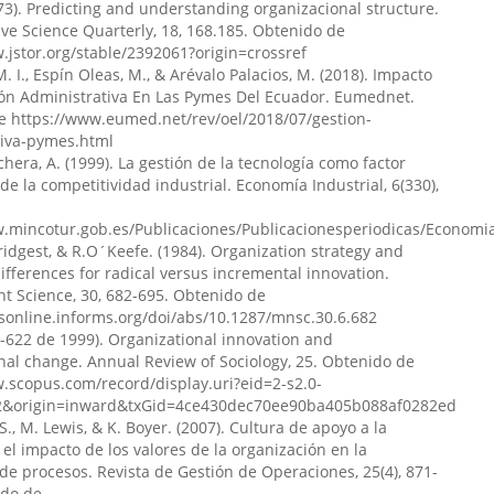
1973). Predicting and understanding organizacional structure.
ve Science Quarterly, 18, 168.185. Obtenido de
.jstor.org/stable/2392061?origin=crossref
allos-Criollo, Giovanni Herrera-Enríquez, Gustavo
. I., Espín Oleas, M., & Arévalo Palacios, M. (2018). Impacto
ega, César Tamayo-Herrera
(2024)
ión Administrativa En Las Pymes Del Ecuador. Eumednet.
 de la cooperación externa en las actividades de
e https://www.eumed.net/rev/oel/2018/07/gestion-
 sobre las capacidades tecnológicas de las empresas.
tiva-pymes.html
tífico Revista de Investigación, 5(E4), 157.
hera, A. (1999). La gestión de la tecnología como factor
aea/ccri/v5/nE4/488
 de la competitividad industrial. Economía Industrial, 6(330),
w.mincotur.gob.es/Publicaciones/Publicacionesperiodicas/Economia
.Bridgest, & R.O´Keefe. (1984). Organization strategy and
lexander Guamán-Rivera, César Iván Flores-Mancheno
differences for radical versus incremental innovation.
 Science, 30, 682-695. Obtenido de
Alimentaria y Producción Agrícola Sostenible en
sonline.informs.org/doi/abs/10.1287/mnsc.30.6.682
evista Científica Zambos, 2(1), 1.
7-622 de 1999). Organizational innovation and
cz/v2/n1/35
nal change. Annual Review of Sociology, 25. Obtenido de
.scopus.com/record/display.uri?eid=2-s2.0-
2&origin=inward&txGid=4ce430dec70ee90ba405b088af0282ed
 Jacome-Vélez, Richard Fernando Hurtado Guevara,
S., M. Lewis, & K. Boyer. (2007). Cultura de apoyo a la
atriz Gonzales-Ticona
(2024)
 el impacto de los valores de la organización en la
s de emprendimiento digital y sostenibilidad de nuevos
de procesos. Revista de Gestión de Operaciones, 25(4), 871-
en mercados emergentes.
Revista Científica Enfoques del
ido de