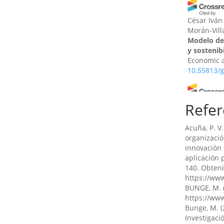
César Iván
Morán-Vil
Modelo de 
y sostenib
Economic a
10.55813/g
Refer
Santiago 
Aplicación
Evidencia 
Acuña, P. V
10.70881/h
organizació
innovación 
aplicación 
140. Obten
Henry Espi
https://www
Rocío Rey
BUNGE, M. (
Administr
https://ww
Análisis B
Bunge, M. (
5(E4), 503.
Investigaci
10.55813/g