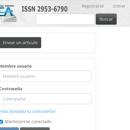
Registrarse
Entrar
Buscar
nviar
Enviar un artículo
n
rtículo
ingreso
Nombre usuario
Contraseña
¿Has olvidado tu contraseña?
Mantenerme conectado