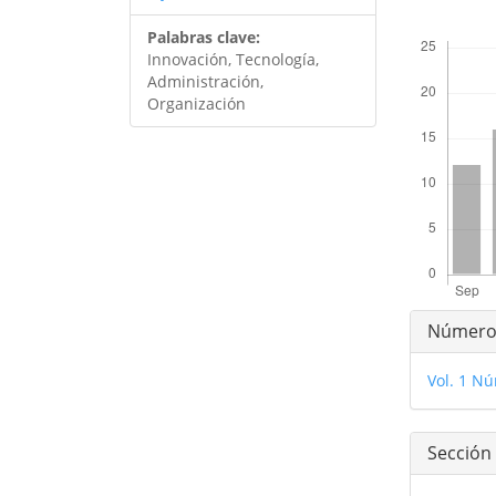
##plugins.th
Palabras clave:
Innovación, Tecnología,
Administración,
Organización
Detal
Númer
del
Vol. 1 Nú
artíc
Sección