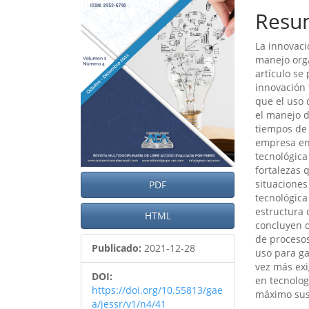
del
del
Resu
artículo
artíc
La innovaci
manejo orga
artículo se
innovación 
que el uso 
el manejo d
tiempos de 
empresa en
tecnológica
fortalezas 
situaciones
PDF
tecnológica
estructura 
HTML
concluyen q
de procesos
Publicado:
2021-12-28
uso para ga
vez más exi
DOI:
en tecnolog
https://doi.org/10.55813/gae
máximo sus
a/jessr/v1/n4/41