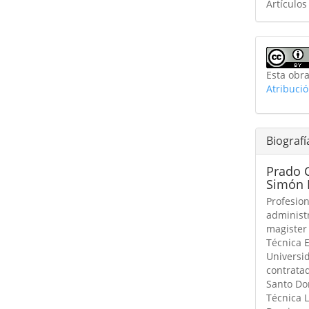
Artículos
Esta obra
Atribuci
Biografí
Prado C
Simón 
Profesion
administ
magister
Técnica 
Universi
contratad
Santo Do
Técnica 